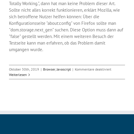
Totally Working.", dann hat man keine Problem dieser Art.
Sollte nicht alles korrekt funktionieren, erklärt Mozilla, wie
sich betroffene Nutzer helfen können: Über die
Konfigurationsseite "about:config" von Firefox sollte man
"dom.storage.next_gen" suchen. Diese Option muss dann auf
"false" gestellt werden. Mit einem weiteren Besuch der
Testseite kann man erfahren, ob das Problem damit
umgangen wurde.
für
Oktober 30th, 2019
|
Browser
,
Javascript
|
Kommentare deaktiviert
Firefox
Weiterlesen
70
hat
Probleme
mit
dynamischem
JavaScript