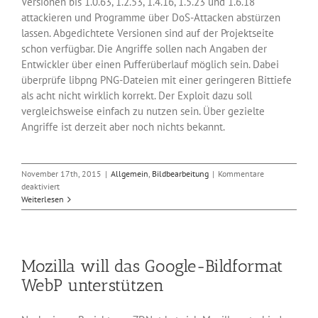
Versionen bis 1.0.63, 1.2.53, 1.4.16, 1.5.23 und 1.6.18
attackieren und Programme über DoS-Attacken abstürzen
lassen. Abgedichtete Versionen sind auf der Projektseite
schon verfügbar. Die Angriffe sollen nach Angaben der
Entwickler über einen Pufferüberlauf möglich sein. Dabei
überprüfe libpng PNG-Dateien mit einer geringeren Bittiefe
als acht nicht wirklich korrekt. Der Exploit dazu soll
vergleichsweise einfach zu nutzen sein. Über gezielte
Angriffe ist derzeit aber noch nichts bekannt.
November 17th, 2015
|
Allgemein
,
Bildbearbeitung
|
Kommentare
für
deaktiviert
Sicherheitsupdates
Weiterlesen
für
libpng
Mozilla will das Google-Bildformat
WebP unterstützen