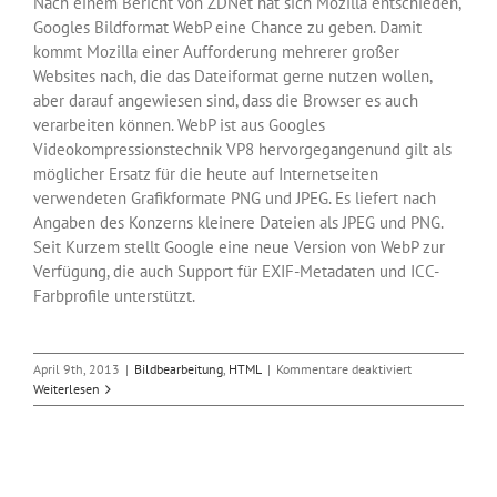
Nach einem Bericht von ZDNet hat sich Mozilla entschieden,
Googles Bildformat WebP eine Chance zu geben. Damit
kommt Mozilla einer Aufforderung mehrerer großer
Websites nach, die das Dateiformat gerne nutzen wollen,
aber darauf angewiesen sind, dass die Browser es auch
verarbeiten können. WebP ist aus Googles
Videokompressionstechnik VP8 hervorgegangenund gilt als
möglicher Ersatz für die heute auf Internetseiten
verwendeten Grafikformate PNG und JPEG. Es liefert nach
Angaben des Konzerns kleinere Dateien als JPEG und PNG.
Seit Kurzem stellt Google eine neue Version von WebP zur
Verfügung, die auch Support für EXIF-Metadaten und ICC-
Farbprofile unterstützt.
für
April 9th, 2013
|
Bildbearbeitung
,
HTML
|
Kommentare deaktiviert
Mozilla
Weiterlesen
will
das
Google-
Bildformat
WebP