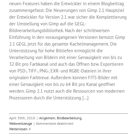
neuen Features haben die Entwickler in einem Blogbeitrag
zusammengefasst. Die Neuerungen von Gimp 2.1 Hauptziel
der Entwickler für Version 2.1 war sicher die Komplettierung
der Umstellung von Gimp auf die GEGL-
Bildverarbeitungsbibliothek. Nach der schrittweisen
Einführung in den vorausgangenen Versionen benutzt Gimp
2.1 GEGL jetzt für das gesamte Kachelmanagement. Die
Unterstützung für hohe Bittiefen ermöglicht die
Verarbeitung von Bildern mit einer Genauigkeit von bis zu
32 Bit pro Farbkanal und auch das Öffnen bzw. Exportieren
von PSD-, TIFF-, PNG-, EXR- und RGBE-Dateien in ihrer
originalen Farbtreue. Außerdem können FITS-Bilder mit
einer Genauigkeit von bis zu 64 Bit pro Kanal geöffnet
werden. Gimp 2.1 nutzt auch die Ressourcen von modernen
Prozessoren durch die Unterstützung [...]
April 30th, 2018
|
Allgemein
,
Bildbearbeitung
,
für
Webwerkzeuge
|
Kommentare deaktiviert
Die
Weiterlesen
freie