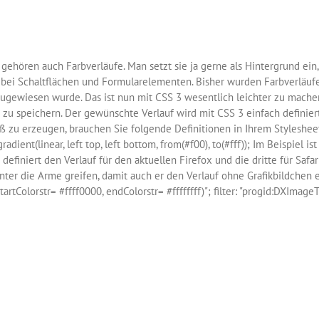
Browser
Axis
von
Yahoo
 gehören auch Farbverläufe. Man setzt sie ja gerne als Hintergrund e
 bei Schaltflächen und Formularelementen. Bisher wurden Farbverläufe
d zugewiesen wurde. Das ist nun mit CSS 3 wesentlich leichter zu mac
 zu speichern. Der gewünschte Verlauf wird mit CSS 3 einfach definier
ß zu erzeugen, brauchen Sie folgende Definitionen in Ihrem Styleshee
adient(linear, left top, left bottom, from(#f00), to(#fff)); Im Beispiel ist
 definiert den Verlauf für den aktuellen Firefox und die dritte für Sa
ter die Arme greifen, damit auch er den Verlauf ohne Grafikbildchen er
rtColorstr= #ffff0000, endColorstr= #ffffffff)"; filter: "progid:DXImage