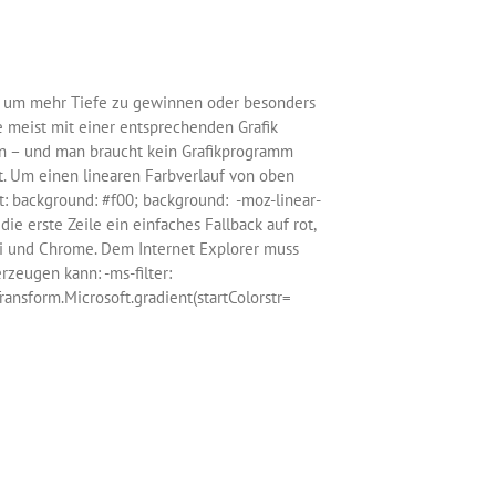
in, um mehr Tiefe zu gewinnen oder besonders
 meist mit einer entsprechenden Grafik
hen – und man braucht kein Grafikprogramm
t. Um einen linearen Farbverlauf von oben
t: background: #f00; background: -moz-linear-
 die erste Zeile ein einfaches Fallback auf rot,
fari und Chrome. Dem Internet Explorer muss
zeugen kann: -ms-filter:
Transform.Microsoft.gradient(startColorstr=
Weiterlesen