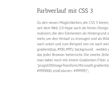
Farbverlauf mit CSS 3
Zu den neuen Möglichkeiten, die CSS 3 bietet,
seit dem Web 2.0-Hype auch als feines Design
realisiert, die den Elementen als Hintergrun
mehr, um den Verlauf zu erzeugen und als Bild
nach unten und zum Beispiel von rot nach wei
gradient(top, #f00, #fff); background: -webkit-gr
das jeder Browser beherrscht. Die zweite Zeile
man dabei noch mit einem Gradienten-Filter un
"progid:DXImageTransform.Microsoft.gradient(sta
#ffff0000, endColorstr= #ffffffff)";
August 16th, 2010
|
Allgemein
,
HTML
|
9 Kommentare