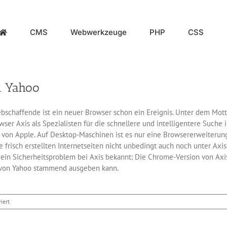
CMS
Webwerkzeuge
PHP
CSS
n Yahoo
ebschaffende ist ein neuer Browser schon ein Ereignis. Unter dem Mott
ser Axis als Spezialisten für die schnellere und intelligentere Such
von Apple. Auf Desktop-Maschinen ist es nur eine Browsererweiterung 
e frisch erstellten Internetseiten nicht unbedingt auch noch unter Axi
ein Sicherheitsproblem bei Axis bekannt: Die Chrome-Version von Axis 
s von Yahoo stammend ausgeben kann.
für
iert
Der
neue