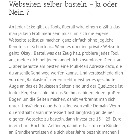
Webseiten selber basteln – Ja oder
Werkzeug
soll
Nein ?
es
sein?
An jeder Ecke gibt es Tools, überall wird einem erzählt das
man ja kein Profi mehr sein muss um sich die eigene
Webseite selbst zu machen, ganz einfach ohne jegliche
Kenntnisse. Schon klar… Wenn es um eine private Webseite
geht: Okay ! Bastel was das Zeug hält, probiere jedes Tool
aus, melde dich bei jedem angeblich kostenlosen Dienst an
… aber benutze am besten eine Müll-Mail Adresse dazu, die
du anschließend weg werfen kannst. Und verabschiede dich
von den „Baukästen“ , denen sieht meist jedes geschulte
Auge an das es Baukästen Seiten sind und der Quellcode ist
in der Regel so schlecht, das Suchmaschinen einen großen
Bogen um die Seiten machen, damit verbrennt man sich
unter Umständen dauerhaft seine wertvolle Domain. Wenn
du ernsthaft daran interessiert bist langfristig an deiner
eigenen Webseite zu basteln, dann investiere 15 – 25 Euro
in ein html Buch für Anfänger, damit erhälst du ein Bündel
an Grundkenntnissen die sich über Jahre bezahlt machen !