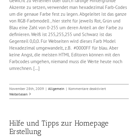
Gewicht zu verleihen oder durch farbige Hintergründe
Akzente zu setzen, verwendet man hexadezimal Farb-Codes
um die genaue Farbe fest zu legen. Abgeleitet ist das ganze
von RGB-Farbmodell , hier steht für jeweils Rot, Grün und
Blau eine Zahl von 0-255 um deren Anteil an der Farbe zu
definieren. Weiß ist 255,255,255 und Schwarz ist das
Gegenteil 0,0,0. Für Webseiten wird dieses Farb Model
Hexadezimal umgewandelt, z.B. #0000FF für blau. Aber
keine Angst, die meisten HTML Editoren können mit den
Farbcodes umgehen, niemand muss die Werte heute noch
umrechnen. […]
für
November 28th, 2009
|
Allgemein
|
Kommentare deaktiviert
4096
Weiterlesen
hexadezimal
Farben
für
deine
Hilfe und Tipps zur Homepage
Homepage
Erstellung