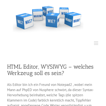
Zum
Inhalt
springen
HTML Editor, WYSIWYG – welches
Werkzeug soll es sein?
Als Editor bin ich ein Freund von Notepad2 , wobei mein
Mann auf PhpED von Nusphere schwört, da dieser Syntax-
Hervorhebung beinhaltet, welche Tags (die spitzen
Klammern im Code) farblich kenntlich macht, Tippfehler
aufzeigt, angefangene Code Wörter vervollständigt u.v.m