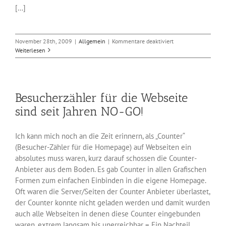
[…]
für
November 28th, 2009
|
Allgemein
|
Kommentare deaktiviert
Webseiten
Weiterlesen
selber
basteln
–
Ja
Besucherzähler für die Webseite
oder
Nein
sind seit Jahren NO-GO!
?
Ich kann mich noch an die Zeit erinnern, als „Counter“
(Besucher-Zähler für die Homepage) auf Webseiten ein
absolutes muss waren, kurz darauf schossen die Counter-
Anbieter aus dem Boden. Es gab Counter in allen Grafischen
Formen zum einfachen Einbinden in die eigene Homepage.
Oft waren die Server/Seiten der Counter Anbieter überlastet,
der Counter konnte nicht geladen werden und damit wurden
auch alle Webseiten in denen diese Counter eingebunden
waren, extrem langsam bis unerreichbar = Ein Nachteil