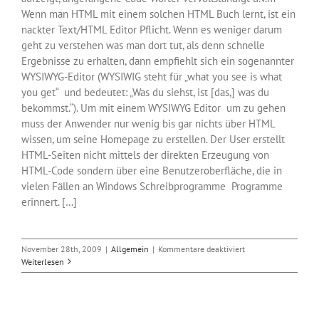
Wenn man HTML mit einem solchen HTML Buch lernt, ist ein
nackter Text/HTML Editor Pflicht. Wenn es weniger darum
geht zu verstehen was man dort tut, als denn schnelle
Ergebnisse zu erhalten, dann empfiehlt sich ein sogenannter
WYSIWYG-Editor (WYSIWIG steht für „what you see is what
you get“ und bedeutet: „Was du siehst, ist [das,] was du
bekommst.“). Um mit einem WYSIWYG Editor um zu gehen
muss der Anwender nur wenig bis gar nichts über HTML
wissen, um seine Homepage zu erstellen. Der User erstellt
HTML-Seiten nicht mittels der direkten Erzeugung von
HTML-Code sondern über eine Benutzeroberfläche, die in
vielen Fällen an Windows Schreibprogramme Programme
erinnert. […]
für
November 28th, 2009
|
Allgemein
|
Kommentare deaktiviert
HTML
Weiterlesen
Editor,
WYSIWYG
–
welches