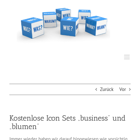
Zum
Inhalt
springen
Zurück
Vor
Kostenlose Icon Sets „business“ und
„blumen“
Immer wieder haben wir darauf hingewiesen wie vorsichtig