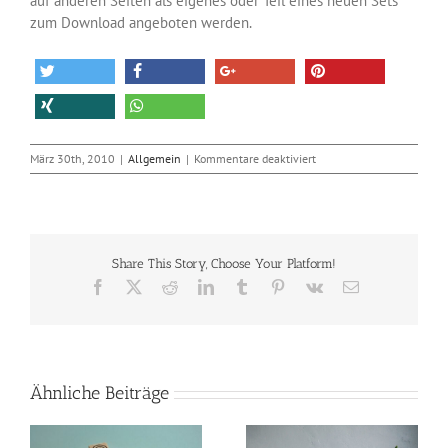
auf anderen Seiten als eigenes oder Teil eines neuen Sets
zum Download angeboten werden.
für
März 30th, 2010
|
Allgemein
|
Kommentare deaktiviert
Kostenlose
Icon
Sets
„business“
und
Share This Story, Choose Your Platform!
„blumen“
Facebook
X
Reddit
LinkedIn
Tumblr
Pinterest
Vk
E-
Mail
Ähnliche Beiträge