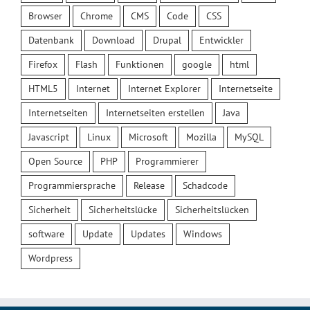
Browser
Chrome
CMS
Code
CSS
Datenbank
Download
Drupal
Entwickler
Firefox
Flash
Funktionen
google
html
HTML5
Internet
Internet Explorer
Internetseite
Internetseiten
Internetseiten erstellen
Java
Javascript
Linux
Microsoft
Mozilla
MySQL
Open Source
PHP
Programmierer
Programmiersprache
Release
Schadcode
Sicherheit
Sicherheitslücke
Sicherheitslücken
software
Update
Updates
Windows
Wordpress