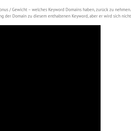
Bonus / Gewicht – welches Keyword Domains haben, zurück zu nehme
ing der Domain zu diesem enthaltenen Keyword, aber er wird sich nicht