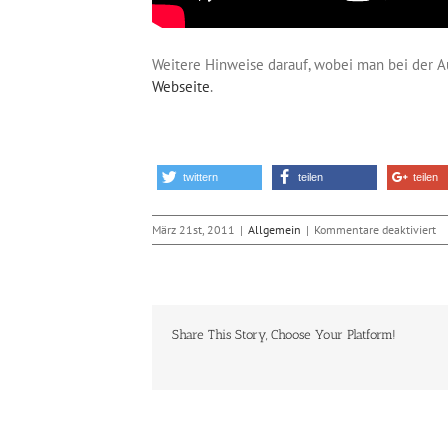
Weitere Hinweise darauf, wobei man bei der A
Webseite
.
twittern
teilen
teilen
fü
März 21st, 2011
|
Allgemein
|
Kommentare deaktiviert
Ke
Do
we
vo
go
Share This Story, Choose Your Platform!
ab