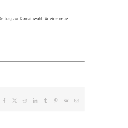
Beitrag zur
Domainwahl für eine neue
Facebook
X
Reddit
LinkedIn
Tumblr
Pinterest
Vk
E-
Mail