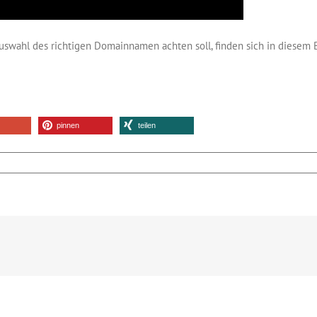
uswahl des richtigen Domainnamen achten soll, finden sich in diesem 
pinnen
teilen
r
yword
mains
rden
n
ogle
geschwächt