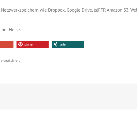
uf Netzwerkspeichern wie Dropbox, Google Drive, (s)FTP, Amazon S3, W
 bei Heise.
pinnen
teilen
für
 deaktiviert
OwnCloud
7
wird
cloudfähig