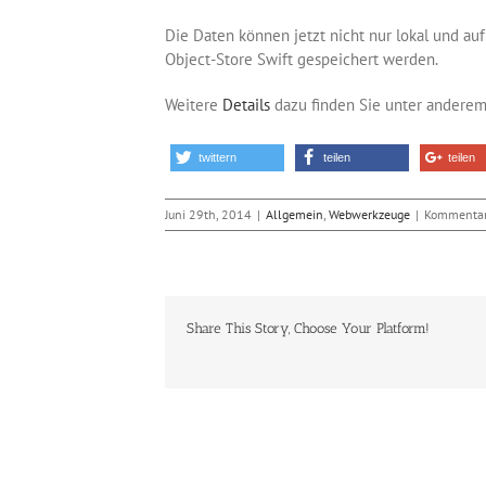
Die Daten können jetzt nicht nur lokal und a
Object-Store Swift gespeichert werden.
Weitere
Details
dazu finden Sie unter anderem
twittern
teilen
teilen
Juni 29th, 2014
|
Allgemein
,
Webwerkzeuge
|
Kommentare
Share This Story, Choose Your Platform!
Ähnliche Beiträge