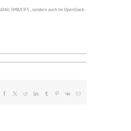
ebDAV, SMB/CIFS , sondern auch im OpenStack-
Facebook
X
Reddit
LinkedIn
Tumblr
Pinterest
Vk
E-
Mail