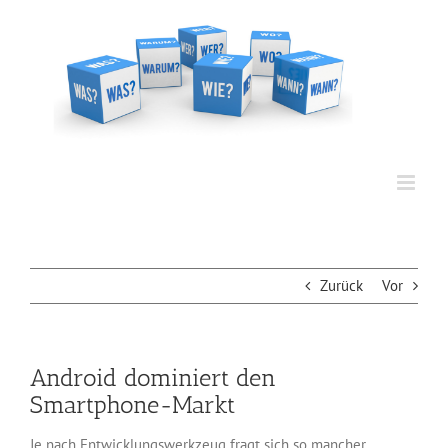
Zum
Inhalt
springen
Zurück
Vor
Android dominiert den
Smartphone-Markt
Je nach Entwicklungswerkzeug fragt sich so mancher