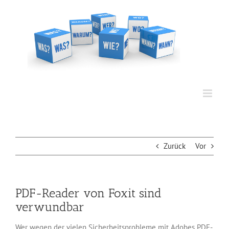
Zum
Inhalt
springen
Zurück
Vor
PDF-Reader von Foxit sind
verwundbar
Wer wegen der vielen Sicherheitsprobleme mit Adobes PDF-