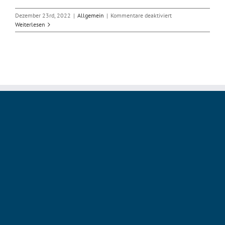
für
Dezember 23rd, 2022
|
Allgemein
|
Kommentare deaktiviert
Google-
Weiterlesen
Fonts-
Abmahner
bundesweit
wegen
Erpressung
durchsucht