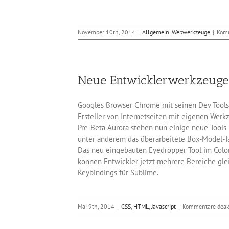
November 10th, 2014
|
Allgemein
,
Webwerkzeuge
|
Komm
Neue Entwicklerwerkzeuge 
Googles Browser Chrome mit seinen Dev Tools i
Ersteller von Internetseiten mit eigenen Werk
Pre-Beta Aurora stehen nun einige neue Tools un
unter anderem das überarbeitete Box-Model-Ta
Das neu eingebauten Eyedropper Tool im Color 
können Entwickler jetzt mehrere Bereiche glei
Keybindings für Sublime.
Mai 9th, 2014
|
CSS
,
HTML
,
Javascript
|
Kommentare deakt