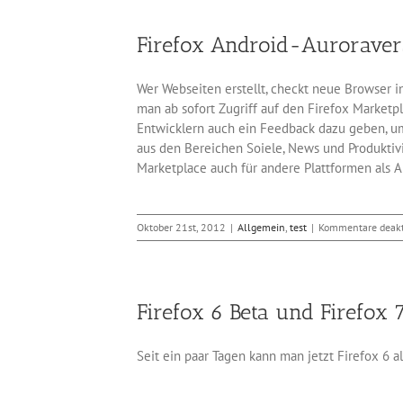
Firefox Android-Auroraver
Wer Webseiten erstellt, checkt neue Browser in
man ab sofort Zugriff auf den Firefox Marketpl
Entwicklern auch ein Feedback dazu geben, um
aus den Bereichen Soiele, News und Produktivit
Marketplace auch für andere Plattformen als A
Oktober 21st, 2012
|
Allgemein
,
test
|
Kommentare deakt
Firefox 6 Beta und Firefo
Seit ein paar Tagen kann man jetzt Firefox 6 
dem man jede Webseite einzeln konfigurieren 
Popup-Fenster ein. Die HTML5-Funktionen wurde