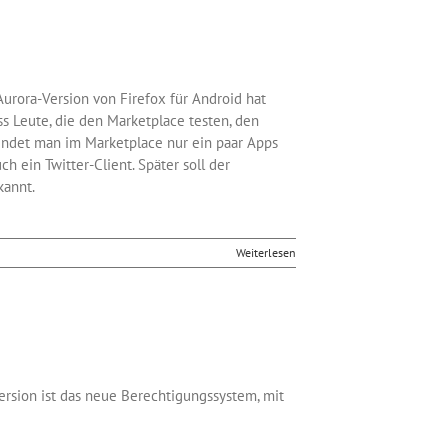
 Aurora-Version von Firefox für Android hat
ss Leute, die den Marketplace testen, den
findet man im Marketplace nur ein paar Apps
h ein Twitter-Client. Später soll der
kannt.
Weiterlesen
ersion ist das neue Berechtigungssystem, mit
rn und Lokalisierungsinformationen und auch
ig sein. Auch Firefox 7 kann man schon als