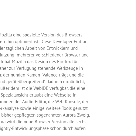
ozilla eine spezielle Version des Browsers
ern hin optimiert ist. Diese Developer Edition
der täglichen Arbeit von Entwicklern und
Nutzung mehrerer verschiedener Browser und
 hat Mozilla das Design des Firefox für
isher zur Verfügung stehende Werkzeuge in
er, der nunden Namen Valence trägt und die
d geräteübergreifend" dadurch ermöglicht,
 Außer dem ist die WebIDE verfügbar, die eine
pezialansicht erlaubt eine Webseite in
önnen der Audio-Editor, die Web-Konsole, der
erkanalyse sowie einige weitere Tools genutzt
em bisher gepflegten sogenannten Aurora-Zweig,
rora wird die neue Browser-Version alle sechs
ightly-Entwicklungsphase schon durchlaufen