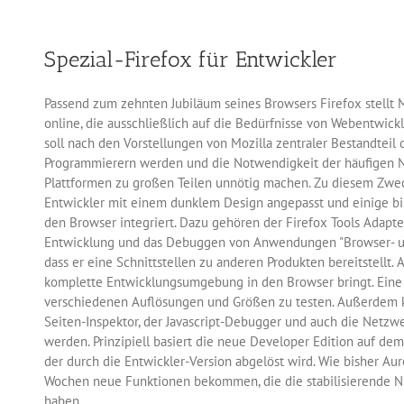
Aurora
wird
eingestellt
Spezial-Firefox für Entwickler
Passend zum zehnten Jubiläum seines Browsers Firefox stellt M
online, die ausschließlich auf die Bedürfnisse von Webentwickl
soll nach den Vorstellungen von Mozilla zentraler Bestandteil 
Programmierern werden und die Notwendigkeit der häufigen 
Plattformen zu großen Teilen unnötig machen. Zu diesem Zweck
Entwickler mit einem dunklem Design angepasst und einige b
den Browser integriert. Dazu gehören der Firefox Tools Adapt
Entwicklung und das Debuggen von Anwendungen "Browser- un
dass er eine Schnittstellen zu anderen Produkten bereitstellt.
komplette Entwicklungsumgebung in den Browser bringt. Eine S
verschiedenen Auflösungen und Größen zu testen. Außerdem k
Seiten-Inspektor, der Javascript-Debugger und auch die Netzw
werden. Prinzipiell basiert die neue Developer Edition auf d
der durch die Entwickler-Version abgelöst wird. Wie bisher Au
Wochen neue Funktionen bekommen, die die stabilisierende N
haben.