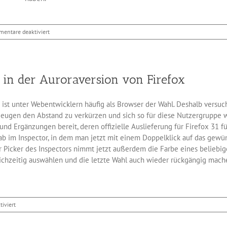
für
entare deaktiviert
Spezial-
Firefox
für
Entwickler
in der Auroraversion von Firefox
st unter Webentwicklern häufig als Browser der Wahl. Deshalb versuch
zeugen den Abstand zu verkürzen und sich so für diese Nutzergruppe wi
d Ergänzungen bereit, deren offizielle Auslieferung für Firefox 31 für 
b im Inspector, in dem man jetzt mit einem Doppelklick auf das gew
Picker des Inspectors nimmt jetzt außerdem die Farbe eines beliebigen
chzeitig auswählen und die letzte Wahl auch wieder rückgängig machen
für
iviert
Neue
Entwicklerwerkzeuge