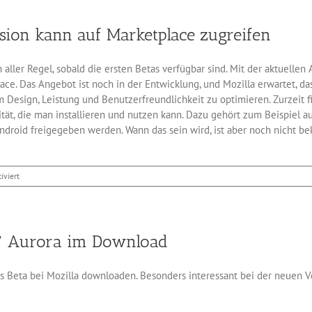
in
der
sion kann auf Marketplace zugreifen
Auroraversion
von
Firefox
 aller Regel, sobald die ersten Betas verfügbar sind. Mit der aktuellen
ace. Das Angebot ist noch in der Entwicklung, und Mozilla erwartet, da
 Design, Leistung und Benutzerfreundlichkeit zu optimieren. Zurzeit 
ät, die man installieren und nutzen kann. Dazu gehört zum Beispiel auc
ndroid freigegeben werden. Wann das sein wird, ist aber noch nicht be
für
iviert
Firefox
Android-
Auroraversion
kann
x 7 Aurora im Download
auf
Marketplace
zugreifen
als Beta bei Mozilla downloaden. Besonders interessant bei der neuen V
kann. Das schließt das Verbot der Speicherung von Cookies, Passwörte
n auch stark erweitert. Die Final von Firefox 6 soll Mitte August fert