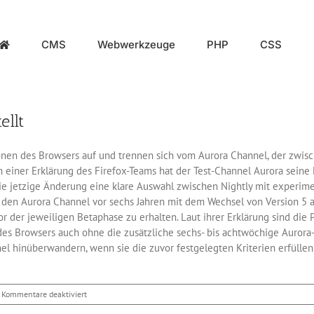
CMS
Webwerkzeuge
PHP
CSS
ellt
onen des Browsers auf und trennen sich vom Aurora Channel, der zwis
 einer Erklärung des Firefox-Teams hat der Test-Channel Aurora seine E
 die jetzige Änderung eine klare Auswahl zwischen Nightly mit experime
n den Aurora Channel vor sechs Jahren mit dem Wechsel von Version 5 
der jeweiligen Betaphase zu erhalten. Laut ihrer Erklärung sind die
n des Browsers auch ohne die zusätzliche sechs- bis achtwöchige Auror
l hinüberwandern, wenn sie die zuvor festgelegten Kriterien erfüllen
für
Kommentare deaktiviert
Firefox