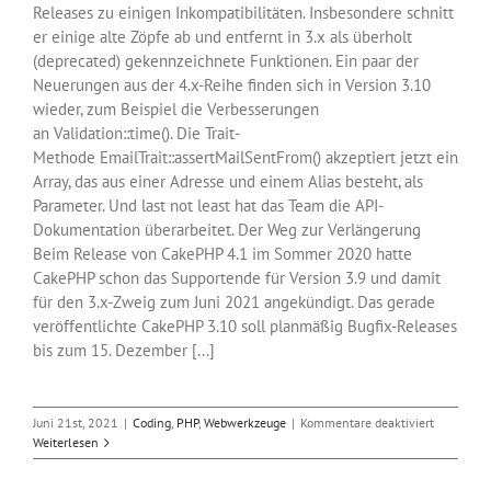
Releases zu einigen Inkompatibilitäten. Insbesondere schnitt
er einige alte Zöpfe ab und entfernt in 3.x als überholt
(deprecated) gekennzeichnete Funktionen. Ein paar der
Neuerungen aus der 4.x-Reihe finden sich in Version 3.10
wieder, zum Beispiel die Verbesserungen
an Validation::time(). Die Trait-
Methode EmailTrait::assertMailSentFrom() akzeptiert jetzt ein
Array, das aus einer Adresse und einem Alias besteht, als
Parameter. Und last not least hat das Team die API-
Dokumentation überarbeitet. Der Weg zur Verlängerung
Beim Release von CakePHP 4.1 im Sommer 2020 hatte
CakePHP schon das Supportende für Version 3.9 und damit
für den 3.x-Zweig zum Juni 2021 angekündigt. Das gerade
veröffentlichte CakePHP 3.10 soll planmäßig Bugfix-Releases
bis zum 15. Dezember [...]
für
Juni 21st, 2021
|
Coding
,
PHP
,
Webwerkzeuge
|
Kommentare deaktiviert
Webframe
Weiterlesen
CakePHP
3.10