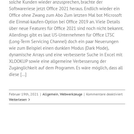
solche Kunden wieder anzusprechen, brachte der
Softwareriese jetzt Office 2021 heraus. Endlich wieder ein
Office ohne Zwang zum Abo Zum letzten Mal bot Microsoft
die Einmal-kaufen-Option bei Office 2019 an. Viele Details
über neue Features für Office 2021 sind noch nicht bekannt.
Allerdings gibt es laut US-Unternehmen für Office LTSC
(Long-Term Servicing Channel) doch ein paar Neuerungen
wie zum Beispiel einen dunklen Modus (Dark Mode),
dynamische Arrays und eine verbesserte Suche in Excel mit
XLOOKUP sowie eine allgemeine Verbesserung der
Zugänglichkeit auf dem Programm. Es wäre möglich, dass all
diese [...]
für
Februar 19th, 2021
|
Allgemein
,
Webwerkzeuge
|
Kommentare deaktiviert
Office
Weiterlesen
2021
ohne
Abo-
Zwang