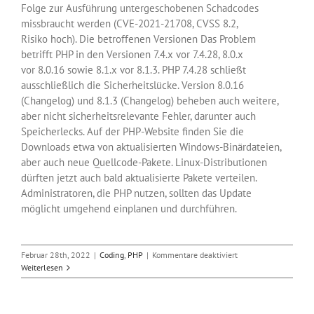
Folge zur Ausführung untergeschobenen Schadcodes
missbraucht werden (CVE-2021-21708, CVSS 8.2,
Risiko hoch). Die betroffenen Versionen Das Problem
betrifft PHP in den Versionen 7.4.x vor 7.4.28, 8.0.x
vor 8.0.16 sowie 8.1.x vor 8.1.3. PHP 7.4.28 schließt
ausschließlich die Sicherheitslücke. Version 8.0.16
(Changelog) und 8.1.3 (Changelog) beheben auch weitere,
aber nicht sicherheitsrelevante Fehler, darunter auch
Speicherlecks. Auf der PHP-Website finden Sie die
Downloads etwa von aktualisierten Windows-Binärdateien,
aber auch neue Quellcode-Pakete. Linux-Distributionen
dürften jetzt auch bald aktualisierte Pakete verteilen.
Administratoren, die PHP nutzen, sollten das Update
möglicht umgehend einplanen und durchführen.
für
Februar 28th, 2022
|
Coding
,
PHP
|
Kommentare deaktiviert
PHP
Weiterlesen
schließt
Sicherheitslücke
mit