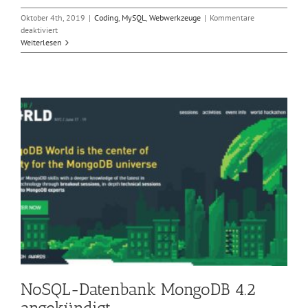
Oktober 4th, 2019
|
Coding
,
MySQL
,
Webwerkzeuge
|
Kommentare
für
deaktiviert
Open-
Weiterlesen
Source-
DB
PostgreSQL
12
ist
verfügbar
NoSQL-Datenbank MongoDB 4.2
angekündigt