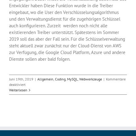
Entwickler haben Diese Funktion wurde in die Treiber
eingebaut, wo die User den Verschlüsselungsalgorithmus
und den Verwaltungsdienst für die zugehörigen Schlüssel
auch konfigurieren. Zurzeit werden noch nicht alle
existierenden Treiber unterstützt. Spätestens im Sommer
2019 soll das aber der Fall sein. Für die Schlüsselverwaltung
steht aktuell zwar zunächst nur der Cloud-Dienst von AWS
zur Verfügung, die Google Cloud Platform, Azure und andere
Dienste sollen aber bald folgen.
Juni 19th, 2019
|
Allgemein
,
Coding
,
MySQL
,
Webwerkzeuge
|
Kommentare
für
deaktiviert
NoSQL-
Weiterlesen
Datenbank
MongoDB
4.2
angekündigt