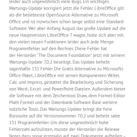
leider auch ungewöhnlich viele Bugs. Ein wichtiges
Wartungs-Update korrigiert jetzt die Fehler. LibreOffice gilt
als die beliebteste OpenSource-Alternative zu Microsoft
Office und ist inzwischen schon lange selbst eine Standard-
Software. Wer aber Anfang August das große Update auf die
neue Hauptversion LibreOffice 7 wagte, holte sich aber mit
den vielen neuen Funktionen leider auch jede Menge
Programmfehler auf den Rechner. Diese Fehler hat
der Hersteller "The Document Foundation" jetzt mit seinem
Wartungs-Update 7.0.2 beseitigt. Das Update behebt
sagenhafte 131 Fehler Die Gratis-Alternative zu Microsofts
Office-Paket, LibreOffice mit seinen Komponenten Writer,
Calc und Impress, gestattet die Bearbeitung und Sicherung
von Word-, Excel- und PowerPoint-Dateien. Außerdem bietet
die Software mit dem Zeichentool Draw, dem Formel-Editor
Math Formel und der Datenbank-Software Base weitere
nützliche Tools. Das Wartungs-Update bringt die freie
Bürosuite auf die Versionsnummer 7.0.2 und behebt satte
131 Programmfehler. Um diese ungewöhnlich hohe
Fehlerzahl aufzulisten, musste der Hersteller die Release
Notes dazu sogar erstmalig auf zwei Dokumente aufteilen –