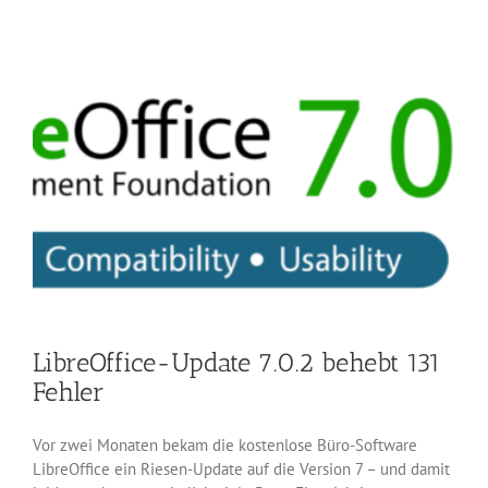
schnellere
Karten
mit
OpenStreetMap
LibreOffice-Update 7.0.2 behebt 131
Fehler
Vor zwei Monaten bekam die kostenlose Büro-Software
LibreOffice ein Riesen-Update auf die Version 7 – und damit