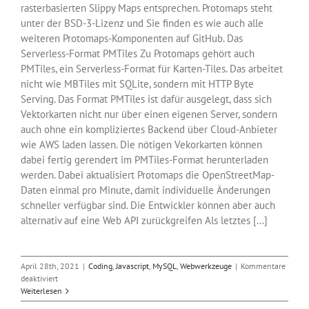
rasterbasierten Slippy Maps entsprechen. Protomaps steht
unter der BSD-3-Lizenz und Sie finden es wie auch alle
weiteren Protomaps-Komponenten auf GitHub. Das
Serverless-Format PMTiles Zu Protomaps gehört auch
PMTiles, ein Serverless-Format für Karten-Tiles. Das arbeitet
nicht wie MBTiles mit SQLite, sondern mit HTTP Byte
Serving. Das Format PMTiles ist dafür ausgelegt, dass sich
Vektorkarten nicht nur über einen eigenen Server, sondern
auch ohne ein kompliziertes Backend über Cloud-Anbieter
wie AWS laden lassen. Die nötigen Vekorkarten können
dabei fertig gerendert im PMTiles-Format herunterladen
werden. Dabei aktualisiert Protomaps die OpenStreetMap-
Daten einmal pro Minute, damit individuelle Änderungen
schneller verfügbar sind. Die Entwickler können aber auch
alternativ auf eine Web API zurückgreifen Als letztes [...]
April 28th, 2021
|
Coding
,
Javascript
,
MySQL
,
Webwerkzeuge
|
Kommentare
für
deaktiviert
Protomaps
Weiterlesen
für