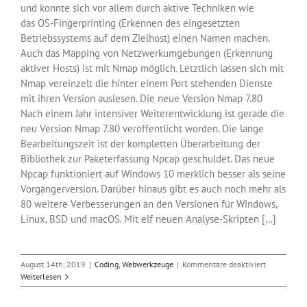
und konnte sich vor allem durch aktive Techniken wie
das OS-Fingerprinting (Erkennen des eingesetzten
Betriebssystems auf dem Zielhost) einen Namen machen.
Auch das Mapping von Netzwerkumgebungen (Erkennung
aktiver Hosts) ist mit Nmap möglich. Letztlich lassen sich mit
Nmap vereinzelt die hinter einem Port stehenden Dienste
mit ihren Version auslesen. Die neue Version Nmap 7.80
Nach einem Jahr intensiver Weiterentwicklung ist gerade die
neu Version Nmap 7.80 veröffentlicht worden. Die lange
Bearbeitungszeit ist der kompletten Überarbeitung der
Bibliothek zur Paketerfassung Npcap geschuldet. Das neue
Npcap funktioniert auf Windows 10 merklich besser als seine
Vorgängerversion. Darüber hinaus gibt es auch noch mehr als
80 weitere Verbesserungen an den Versionen für Windows,
Linux, BSD und macOS. Mit elf neuen Analyse-Skripten [...]
für
August 14th, 2019
|
Coding
,
Webwerkzeuge
|
Kommentare deaktiviert
Nmap
Weiterlesen
7.80
bringt