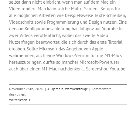
selbst dann nicht einbricht, wenn man auf dem Mac ein
Video rendert. Man kann solche Multri-Screen--Setups für
alle möglichen Arbeiten wie beispielsweise Texte schreiben,
Videoschnitt sowie Programmierung und Design nutzen. Eine
genaue Konfigurationsanleitung hat Tulupov auf Youtube in
zwei Videos veröffentlicht, wobei das zweite Video
Nutzerfragen beantwortet, die sich durch das erste Tutorial
ergaben. Sollte Microsoft das Angebot von Apple
wahrnehmen, auch eine Windows-Version für die M1-Macs
herauszubringen, dürfte so mancher Microsoft-Poweruser
auch über einen M1-Mac nachdenken… Screenshot: Youtube
November 25th, 2020
|
Allgemein
,
Webwerkzeuge
|
Kommentare
für
deaktiviert
Bis
Weiterlesen
zu
6
Bildschirme
an
M1-
Macs