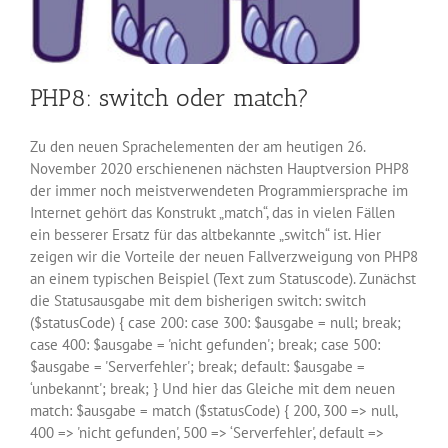
PHP8: switch oder match?
Zu den neuen Sprachelementen der am heutigen 26.
November 2020 erschienenen nächsten Hauptversion PHP8
der immer noch meistverwendeten Programmiersprache im
Internet gehört das Konstrukt „match“, das in vielen Fällen
ein besserer Ersatz für das altbekannte „switch“ ist. Hier
zeigen wir die Vorteile der neuen Fallverzweigung von PHP8
an einem typischen Beispiel (Text zum Statuscode). Zunächst
die Statusausgabe mit dem bisherigen switch: switch
($statusCode) { case 200: case 300: $ausgabe = null; break;
case 400: $ausgabe = 'nicht gefunden'; break; case 500:
$ausgabe = 'Serverfehler'; break; default: $ausgabe =
‘unbekannt'; break; } Und hier das Gleiche mit dem neuen
match: $ausgabe = match ($statusCode) { 200, 300 => null,
400 => 'nicht gefunden', 500 => ‘Serverfehler', default =>