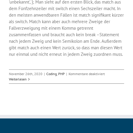
'unbekannt', }; Man sieht auf den ersten Blick, das match aus
dem Fünfzehnzeiler mit switch einen Sechszeiler macht. In
den meisten anwendbaren Fällen ist match signifikant kürzer
als switch. Match kann aber auch mehrere Zweige der
Fallverzweigung mit einem Komma getrennt
zusammenfassen und braucht auch kein break –Statement
nach jedem Zweig und kein Semikolon am Ende. Außerdem
gibt match auch einen Wert zurück, so dass man diesen Wert
nur einmal und nicht erneut in jedem Zweig zuordnen muss.
für
November 26th, 2020
|
Coding
,
PHP
|
Kommentare deaktiviert
PHP8:
Weiterlesen
switch
oder
match?