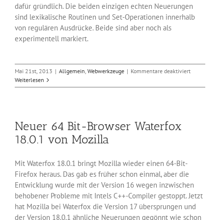
dafür gründlich. Die beiden einzigen echten Neuerungen
sind lexikalische Routinen und Set-Operationen innerhalb
von regulären Ausdrücke. Beide sind aber noch als
experimentell markiert.
für
Mai 21st, 2013
|
Allgemein
,
Webwerkzeuge
|
Kommentare deaktiviert
Neue
Weiterlesen
Version
Perl
5.18
ist
Neuer 64 Bit-Browser Waterfox
da
18.0.1 von Mozilla
Mit Waterfox 18.0.1 bringt Mozilla wieder einen 64-Bit-
Firefox heraus. Das gab es früher schon einmal, aber die
Entwicklung wurde mit der Version 16 wegen inzwischen
behobener Probleme mit Intels C++-Compiler gestoppt. Jetzt
hat Mozilla bei Waterfox die Version 17 übersprungen und
der Version 18.0.1 ähnliche Neuerungen gegönnt wie schon