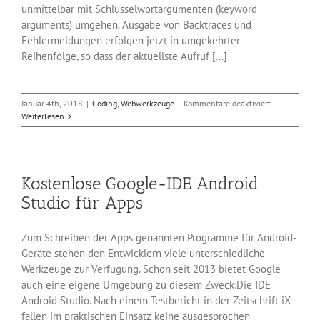
unmittelbar mit Schlüsselwortargumenten (keyword
arguments) umgehen. Ausgabe von Backtraces und
Fehlermeldungen erfolgen jetzt in umgekehrter
Reihenfolge, so dass der aktuellste Aufruf [...]
für
Januar 4th, 2018
|
Coding
,
Webwerkzeuge
|
Kommentare deaktiviert
Scriptsprache
Weiterlesen
Ruby
2.5.0
verfügbar
Kostenlose Google-IDE Android
Studio für Apps
Zum Schreiben der Apps genannten Programme für Android-
Geräte stehen den Entwicklern viele unterschiedliche
Werkzeuge zur Verfügung. Schon seit 2013 bietet Google
auch eine eigene Umgebung zu diesem Zweck:Die IDE
Android Studio. Nach einem Testbericht in der Zeitschrift iX
fallen im praktischen Einsatz keine ausgesprochen