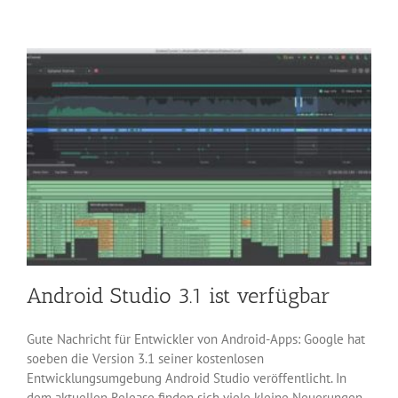
Version
4.2.15
veröffentlicht
Android Studio 3.1 ist verfügbar
Gute Nachricht für Entwickler von Android-Apps: Google hat
soeben die Version 3.1 seiner kostenlosen
Entwicklungsumgebung Android Studio veröffentlicht. In
dem aktuellen Release finden sich viele kleine Neuerungen,