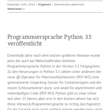
für
Dezember 26th, 2016
|
Allgemein
|
Kommentare deaktiviert
Ruby
Weiterlesen
2.4
zu
Weihnachten
verfügbar
Programmiersprache Python 3.5
veröffentlicht
Eineinhalb Jahre nach dem letzten größeren Release wurde
jetzt die auch bei Webschaffenden beliebte
Programmiersprache Python in der Version 3.5 freigegeben.
Zu den Neuerungen in Python 3.5 zählen unter anderem der
neue @-Operator für Matrixmultipliationen (PEP 465), eine
generalisierte Unpacking-Syntax für Containertypen und die
neuen Schlüsselwörter async und await für asynchronen und
nebenläufigen Code (PEP 492). Python gibt es zwar schon
seit über 25 Jahren, aber erst in den letzten Jahren hat sich
diese Allzweck-Programmiersprache so richtig durchgesetzt.
Da die Sprache auch recht einfach erlernt werden kann, wird