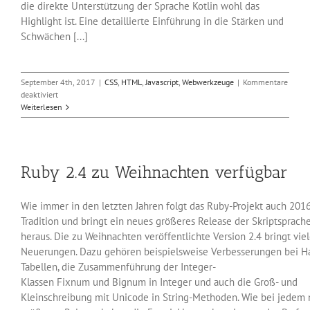
die direkte Unterstützung der Sprache Kotlin wohl das
Highlight ist. Eine detaillierte Einführung in die Stärken und
Schwächen [...]
September 4th, 2017
|
CSS
,
HTML
,
Javascript
,
Webwerkzeuge
|
Kommentare
für
deaktiviert
Kostenlose
Weiterlesen
Google-
IDE
Android
Studio
Ruby 2.4 zu Weihnachten verfügbar
für
Apps
Wie immer in den letzten Jahren folgt das Ruby-Projekt auch 2016
Tradition und bringt ein neues größeres Release der Skriptsprach
heraus. Die zu Weihnachten veröffentlichte Version 2.4 bringt vie
Neuerungen. Dazu gehören beispielsweise Verbesserungen bei H
Tabellen, die Zusammenführung der Integer-
Klassen Fixnum und Bignum in Integer und auch die Groß- und
Kleinschreibung mit Unicode in String-Methoden. Wie bei jedem