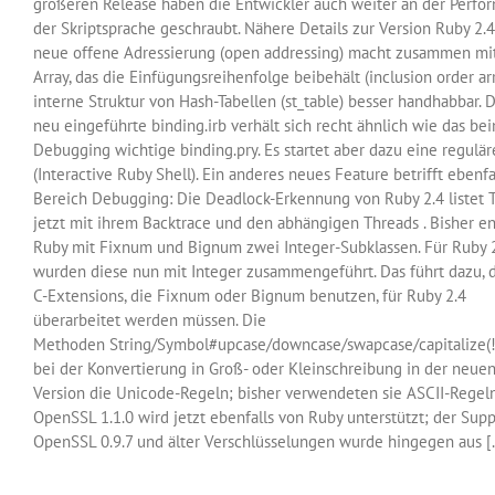
größeren Release haben die Entwickler auch weiter an der Perfo
der Skriptsprache geschraubt. Nähere Details zur Version Ruby 2.
neue offene Adressierung (open addressing) macht zusammen mi
Array, das die Einfügungsreihenfolge beibehält (inclusion order arr
interne Struktur von Hash-Tabellen (st_table) besser handhabbar. 
neu eingeführte binding.irb verhält sich recht ähnlich wie das be
Debugging wichtige binding.pry. Es startet aber dazu eine regulär
(Interactive Ruby Shell). Ein anderes neues Feature betrifft ebenfa
Bereich Debugging: Die Deadlock-Erkennung von Ruby 2.4 listet 
jetzt mit ihrem Backtrace und den abhängigen Threads . Bisher en
Ruby mit Fixnum und Bignum zwei Integer-Subklassen. Für Ruby 
wurden diese nun mit Integer zusammengeführt. Das führt dazu, d
C-Extensions, die Fixnum oder Bignum benutzen, für Ruby 2.4
überarbeitet werden müssen. Die
Methoden String/Symbol#upcase/downcase/swapcase/capitalize(!
bei der Konvertierung in Groß- oder Kleinschreibung in der neuen
Version die Unicode-Regeln; bisher verwendeten sie ASCII-Regeln
OpenSSL 1.1.0 wird jetzt ebenfalls von Ruby unterstützt; der Supp
OpenSSL 0.9.7 und älter Verschlüsselungen wurde hingegen aus [..