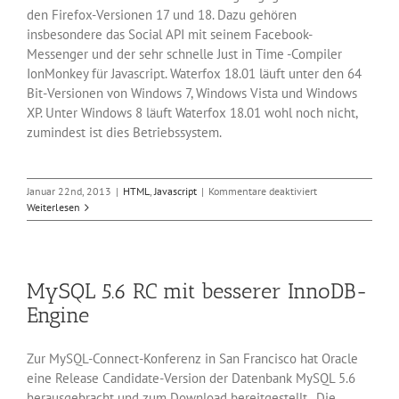
den Firefox-Versionen 17 und 18. Dazu gehören
insbesondere das Social API mit seinem Facebook-
Messenger und der sehr schnelle Just in Time -Compiler
IonMonkey für Javascript. Waterfox 18.01 läuft unter den 64
Bit-Versionen von Windows 7, Windows Vista und Windows
XP. Unter Windows 8 läuft Waterfox 18.01 wohl noch nicht,
zumindest ist dies Betriebssystem.
für
Januar 22nd, 2013
|
HTML
,
Javascript
|
Kommentare deaktiviert
Neuer
Weiterlesen
64
Bit-
Browser
Waterfox
MySQL 5.6 RC mit besserer InnoDB-
18.0.1
von
Engine
Mozilla
Zur MySQL-Connect-Konferenz in San Francisco hat Oracle
eine Release Candidate-Version der Datenbank MySQL 5.6
herausgebracht und zum Download bereitgestellt.. Die