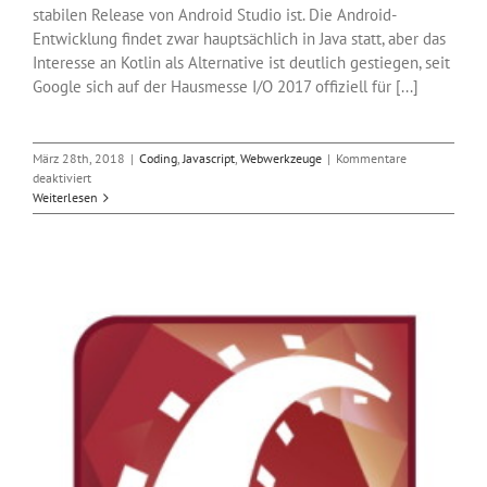
stabilen Release von Android Studio ist. Die Android-
Entwicklung findet zwar hauptsächlich in Java statt, aber das
Interesse an Kotlin als Alternative ist deutlich gestiegen, seit
Google sich auf der Hausmesse I/O 2017 offiziell für [...]
März 28th, 2018
|
Coding
,
Javascript
,
Webwerkzeuge
|
Kommentare
für
deaktiviert
Android
Weiterlesen
Studio
3.1
ist
verfügbar