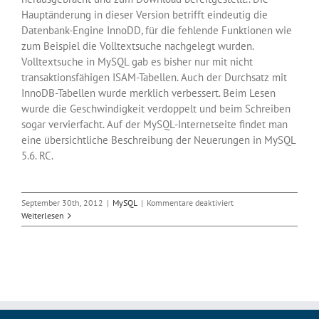
Hauptänderung in dieser Version betrifft eindeutig die
Datenbank-Engine InnoDD, für die fehlende Funktionen wie
zum Beispiel die Volltextsuche nachgelegt wurden.
Volltextsuche in MySQL gab es bisher nur mit nicht
transaktionsfähigen ISAM-Tabellen. Auch der Durchsatz mit
InnoDB-Tabellen wurde merklich verbessert. Beim Lesen
wurde die Geschwindigkeit verdoppelt und beim Schreiben
sogar vervierfacht. Auf der MySQL-Internetseite findet man
eine übersichtliche Beschreibung der Neuerungen in MySQL
5.6. RC.
für
September 30th, 2012
|
MySQL
|
Kommentare deaktiviert
MySQL
Weiterlesen
5.6
RC
mit
besserer
InnoDB-
Engine