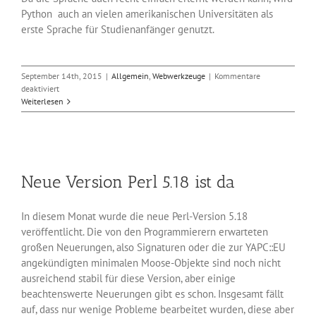
Python auch an vielen amerikanischen Universitäten als
erste Sprache für Studienanfänger genutzt.
September 14th, 2015
|
Allgemein
,
Webwerkzeuge
|
Kommentare
für
deaktiviert
Programmiersprache
Weiterlesen
Python
3.5
veröffentlicht
Neue Version Perl 5.18 ist da
In diesem Monat wurde die neue Perl-Version 5.18
veröffentlicht. Die von den Programmierern erwarteten
großen Neuerungen, also Signaturen oder die zur YAPC::EU
angekündigten minimalen Moose-Objekte sind noch nicht
ausreichend stabil für diese Version, aber einige
beachtenswerte Neuerungen gibt es schon. Insgesamt fällt
auf, dass nur wenige Probleme bearbeitet wurden, diese aber