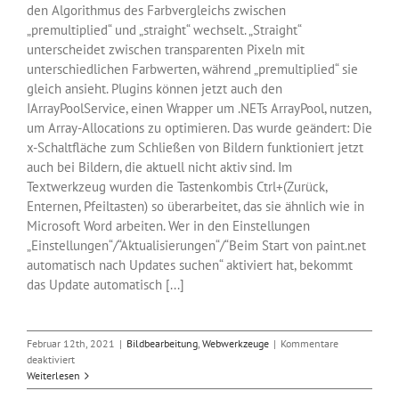
den Algorithmus des Farbvergleichs zwischen
„premultiplied“ und „straight“ wechselt. „Straight“
unterscheidet zwischen transparenten Pixeln mit
unterschiedlichen Farbwerten, während „premultiplied“ sie
gleich ansieht. Plugins können jetzt auch den
IArrayPoolService, einen Wrapper um .NETs ArrayPool, nutzen,
um Array-Allocations zu optimieren. Das wurde geändert: Die
x-Schaltfläche zum Schließen von Bildern funktioniert jetzt
auch bei Bildern, die aktuell nicht aktiv sind. Im
Textwerkzeug wurden die Tastenkombis Ctrl+(Zurück,
Enternen, Pfeiltasten) so überarbeitet, das sie ähnlich wie in
Microsoft Word arbeiten. Wer in den Einstellungen
„Einstellungen“/“Aktualisierungen“/“Beim Start von paint.net
automatisch nach Updates suchen“ aktiviert hat, bekommt
das Update automatisch [...]
Februar 12th, 2021
|
Bildbearbeitung
,
Webwerkzeuge
|
Kommentare
für
deaktiviert
Neue
Weiterlesen
paint.net-