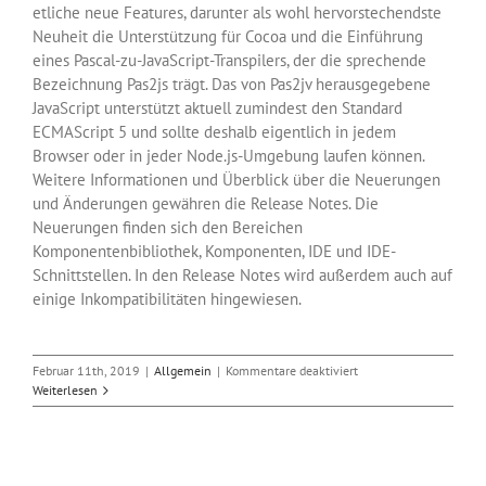
etliche neue Features, darunter als wohl hervorstechendste
Neuheit die Unterstützung für Cocoa und die Einführung
eines Pascal-zu-JavaScript-Transpilers, der die sprechende
Bezeichnung Pas2js trägt. Das von Pas2jv herausgegebene
JavaScript unterstützt aktuell zumindest den Standard
ECMAScript 5 und sollte deshalb eigentlich in jedem
Browser oder in jeder Node.js-Umgebung laufen können.
Weitere Informationen und Überblick über die Neuerungen
und Änderungen gewähren die Release Notes. Die
Neuerungen finden sich den Bereichen
Komponentenbibliothek, Komponenten, IDE und IDE-
Schnittstellen. In den Release Notes wird außerdem auch auf
einige Inkompatibilitäten hingewiesen.
für
Februar 11th, 2019
|
Allgemein
|
Kommentare deaktiviert
Pascal-
Weiterlesen
IDE
Lazarus
2.0
bringt