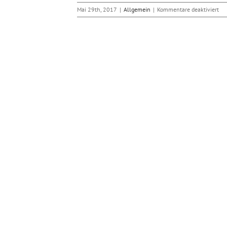
für
Mai 29th, 2017
|
Allgemein
|
Kommentare deaktiviert
Fil
jet
mit
Mas
Pa
m PHP File Manager
bwerkzeuge