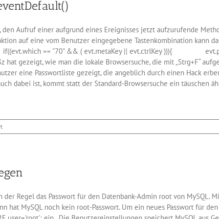
ventDefault()
e
igt
 den Aufruf einer aufgrund eines Ereignisses jetzt aufzurufende Meth
aktion auf eine vom Benutzer eingegebene Tastenkombination kann da
{ if((evt.which == "70" && ( evt.metaKey || evt.ctrlKey ))){ 
eigt, wie man die lokale Browsersuche, die mit „Strg+F“ aufgeruf
tzer eine Passwortliste gezeigt, die angeblich durch einen Hack erb
uch dabei ist, kommt statt der Standard-Browsersuche ein täuschen ähn
für
t
Die
gefährliche
Methode
preventDefault()
egen
t in der Regel das Passwort für den Datenbank-Admin root von MySQL.
nn hat MySQL noch kein root-Passwort. Um ein neues Passwort für den
user='root'; ein. Die Benutzereinstellungen speichert MySQL aus Ge