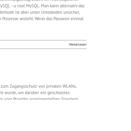
ySQL –u root MySQL. Man kann alternativ das
ethode ist aber unter Umständen unsicher,
n Prozesse ansieht. Wenn das Passwort einmal
Weiterlesen
ung zum Zugangsschutz von privaten WLANs.
cht wurde, um darüber ein geschütztes
m vom Provider voreingestellten Standard-
swort den Zugang abgesichert hat, haftet der
Plattenfirma). Allerdings gibt es auch eine
jemand, der das Standardpasswort seines
nn, laufend ihre Sicherheitstechnik auf den