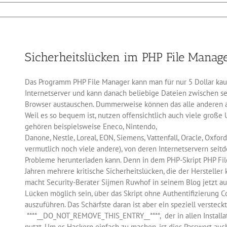
ezilla
zt
ter-
Sicherheitslücken im PHP File Manag
sswort
Das Programm PHP File Manager kann man für nur 5 Dollar kauf
Internetserver und kann danach beliebige Dateien zwischen 
Browser austauschen. Dummerweise können das alle anderen 
Weil es so bequem ist, nutzen offensichtlich auch viele große
gehören beispielsweise Eneco, Nintendo,
Danone, Nestle, Loreal, EON, Siemens, Vattenfall, Oracle, Oxfor
vermutlich noch viele andere), von deren Internetservern sei
Probleme herunterladen kann. Denn in dem PHP-Skript PHP Fi
Jahren mehrere kritische Sicherheitslücken, die der Hersteller 
macht Security-Berater Sijmen Ruwhof in seinem Blog jetzt au
Lücken möglich sein, über das Skript ohne Authentifizierung 
auszuführen. Das Schärfste daran ist aber ein speziell verste
****__DO_NOT_REMOVE_THIS_ENTRY__****, der in allen Installa
nutzt. Um es Hackern einfach zu machen, ist dies Passwort auch