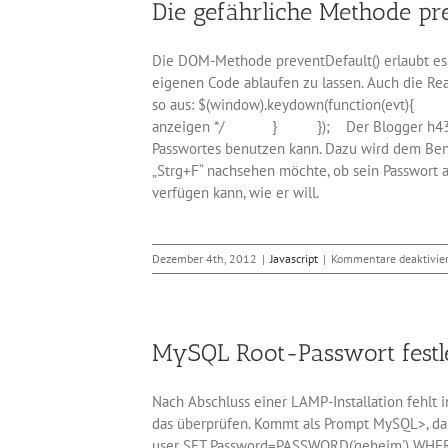
Die gefährliche Methode pre
per
Updat
beseit
Die DOM-Methode preventDefault() erlaubt es,
eigenen Code ablaufen zu lassen. Auch die Re
so aus: $(window).keydown(function(evt)
anzeigen */ } }); Der Blogger h43z hat gez
Passwortes benutzen kann. Dazu wird dem Benu
„Strg+F“ nachsehen möchte, ob sein Passwort a
verfügen kann, wie er will.
Dezember 4th, 2012
|
Javascript
|
Kommentare deaktivier
MySQL Root-Passwort festl
Nach Abschluss einer LAMP-Installation fehl
das überprüfen. Kommt als Prompt MySQL>, da
user SET Password=PASSWORD('geheim') WHERE 