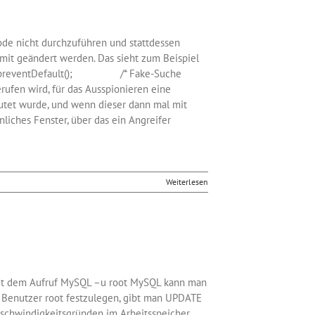
ode nicht durchzuführen und stattdessen
mit geändert werden. Das sieht zum Beispiel
evt.preventDefault(); /* Fake-Suche
en wird, für das Ausspionieren eine
eutet wurde, und wenn dieser dann mal mit
liches Fenster, über das ein Angreifer
Weiterlesen
 Mit dem Aufruf MySQL –u root MySQL kann man
 Benutzer root festzulegen, gibt man UPDATE
schwindigkeitsgründen im Arbeitsspeicher