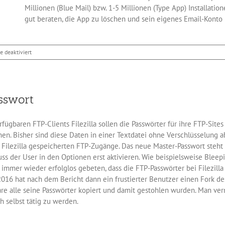
Millionen (Blue Mail) bzw. 1-5 Millionen (Type App) Installatio
gut beraten, die App zu löschen und sein eigenes Email-Kont
für
 deaktiviert
Apps
Blue
Mail
und
asswort
Type
App
stehlen
fügbaren FTP-Clients Filezilla sollen die Passwörter für ihre FTP-Site
Email-
Passwörter
nen. Bisher sind diese Daten in einer Textdatei ohne Verschlüsselung 
von Filezilla gespeicherten FTP-Zugänge. Das neue Master-Passwort steh
uss der User in den Optionen erst aktivieren. Wie beispielsweise Ble
n immer wieder erfolglos gebeten, dass die FTP-Passwörter bei Filezill
2016 hat nach dem Bericht dann ein frustierter Benutzer einen Fork de
are alle seine Passwörter kopiert und damit gestohlen wurden. Man ver
ch selbst tätig zu werden.