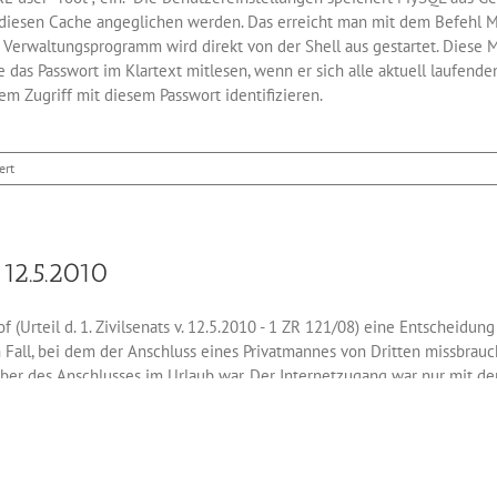
 diesen Cache angeglichen werden. Das erreicht man mit dem Befehl M
erwaltungsprogramm wird direkt von der Shell aus gestartet. Diese M
das Passwort im Klartext mitlesen, wenn er sich alle aktuell laufende
em Zugriff mit diesem Passwort identifizieren.
für
ert
MySQL
Root-
Passwort
festlegen
12.5.2010
f (Urteil d. 1. Zivilsenats v. 12.5.2010 - 1 ZR 121/08) eine Entscheid
 Fall, bei dem der Anschluss eines Privatmannes von Dritten missbrau
ber des Anschlusses im Urlaub war. Der Internetzugang war nur mit de
ht für private Betreiber eines WLAN: Auch wenn kein individuelles Pas
ohen Schadenersatzansprüche der Rechteinhaber (im bezogenen Fall der 
r überhaupt keine Zugangssicherung zu seinem WLAN hat, sondern auch 
über 100 € rechnen. Da privaten Betreibern nicht zugemutet werden ka