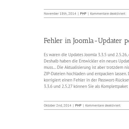
für
November 18th, 2014
|
PHP
|
Kommentare deaktiviert
Ei
Zu
mi
P
Fehler in Joomla-Updater pe
Es waren die Updates Joomla 3.3.5 und 2.5.26
Deshalb haben die Entwickler ein neues Update
muss… Die Aktualisierung ist aber trotzdem n
ZIP-Dateien hochladen und entpacken lassen.
korrigiert einen Fehler in der Passwort-Rücks
3.3.6 und 2.5.27 können Sie als Komplettpake
für
Oktober 2nd, 2014
|
PHP
|
Kommentare deaktiviert
Fehle
in
Jooml
Updat