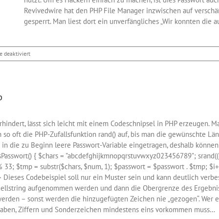
Revivedwire hat den PHP File Manager inzwischen auf verschä
gesperrt. Man liest dort ein unverfängliches „Wir konnten die au
für
 deaktiviert
Sicherheitslücken
im
PHP
File
P
Manager
rhindert, lässt sich leicht mit einem Codeschnipsel in PHP erzeugen. Man
n so oft die PHP-Zufallsfunktion rand() auf, bis man die gewünschte Lä
g in die zu Beginn leere Passwort-Variable eingetragen, deshalb könn
Passwort() { $chars = "abcdefghijkmnopqrstuvwxyz023456789"; srand((
 % 33; $tmp = substr($chars, $num, 1); $passwort = $passwort . $tmp; $i+
 Dieses Codebeispiel soll nur ein Muster sein und kann deutlich verbe
llstring aufgenommen werden und dann die Obergrenze des Ergebnisse
erden – sonst werden die hinzugefügten Zeichen nie „gezogen“. Wer es 
staben, Ziffern und Sonderzeichen mindestens eins vorkommen muss…