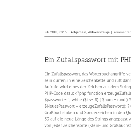
Juli 28th, 2015
|
Allgemein
,
Webwerkzeuge
|
Kommentare
Ein Zufallspasswort mit PH
Ein Zufallspasswort, das Wörterbuchangriffe ve
sein dürfen, in eine Zeichenkette und ruft dan
Aufrufe wird eines der Zeichen aus dem Strin
PHP-Code dazu: <?php function erzeugeZufalls
$passwort = ''; while ($i <= 8) { $num = rand()
$NeuesPasswort = erzeugeZufallsPasswort(); ?>
Großbuchstaben und Sonderzeichen in den Que
33 auf die neue Länge des Strings angepasst w
von jeder Zeichensorte (Klein- und Großbuch