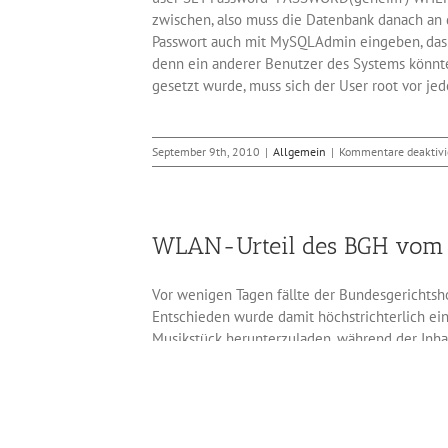
zwischen, also muss die Datenbank danach an
Passwort auch mit MySQLAdmin eingeben, das V
denn ein anderer Benutzer des Systems könnte 
gesetzt wurde, muss sich der User root vor jed
September 9th, 2010
|
Allgemein
|
Kommentare deaktivi
WLAN-Urteil des BGH vom 
Vor wenigen Tagen fällte der Bundesgerichtsho
Entschieden wurde damit höchstrichterlich ein
Musikstück herunterzuladen, während der Inha
Passwort geschützt. Zunächst die gute Nachric
Anschlussbetreiber nicht für die meist sehr h
schlechte Nachricht: Nicht nur derjenige, de
Providers benutzt, muss mit einer Abmahnung 