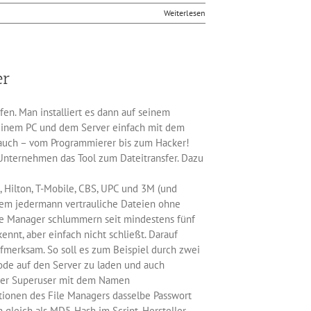
Weiterlesen
er
en. Man installiert es dann auf seinem
seinem PC und dem Server einfach mit dem
auch – vom Programmierer bis zum Hacker!
 Unternehmen das Tool zum Dateitransfer. Dazu
d, Hilton, T-Mobile, CBS, UPC und 3M (und
tdem jedermann vertrauliche Dateien ohne
le Manager schlummern seit mindestens fünf
kennt, aber einfach nicht schließt. Darauf
fmerksam. So soll es zum Beispiel durch zwei
Code auf den Server zu laden und auch
ckter Superuser mit dem Namen
tionen des File Managers dasselbe Passwort
 gleich als MD5-Hash im Script. Hersteller