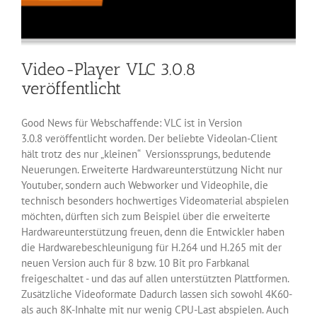
Video-Player VLC 3.0.8
veröffentlicht
Good News für Webschaffende: VLC ist in Version
3.0.8 veröffentlicht worden. Der beliebte Videolan-Client
hält trotz des nur „kleinen“ Versionssprungs, bedutende
Neuerungen. Erweiterte Hardwareunterstützung Nicht nur
Youtuber, sondern auch Webworker und Videophile, die
technisch besonders hochwertiges Videomaterial abspielen
möchten, dürften sich zum Beispiel über die erweiterte
Hardwareunterstützung freuen, denn die Entwickler haben
die Hardwarebeschleunigung für H.264 und H.265 mit der
neuen Version auch für 8 bzw. 10 Bit pro Farbkanal
freigeschaltet - und das auf allen unterstützten Plattformen.
Zusätzliche Videoformate Dadurch lassen sich sowohl 4K60-
als auch 8K-Inhalte mit nur wenig CPU-Last abspielen. Auch