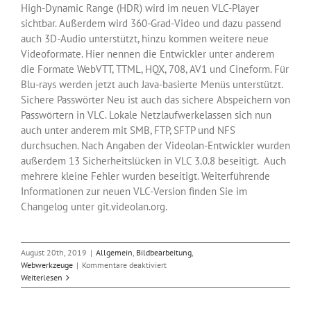
High-Dynamic Range (HDR) wird im neuen VLC-Player
sichtbar. Außerdem wird 360-Grad-Video und dazu passend
auch 3D-Audio unterstützt, hinzu kommen weitere neue
Videoformate. Hier nennen die Entwickler unter anderem
die Formate WebVTT, TTML, HQX, 708, AV1 und Cineform. Für
Blu-rays werden jetzt auch Java-basierte Menüs unterstützt.
Sichere Passwörter Neu ist auch das sichere Abspeichern von
Passwörtern in VLC. Lokale Netzlaufwerkelassen sich nun
auch unter anderem mit SMB, FTP, SFTP und NFS
durchsuchen. Nach Angaben der Videolan-Entwickler wurden
außerdem 13 Sicherheitslücken in VLC 3.0.8 beseitigt. Auch
mehrere kleine Fehler wurden beseitigt. Weiterführende
Informationen zur neuen VLC-Version finden Sie im
Changelog unter git.videolan.org.
August 20th, 2019
|
Allgemein
,
Bildbearbeitung
,
für
Webwerkzeuge
|
Kommentare deaktiviert
Video-
Weiterlesen
Player
VLC