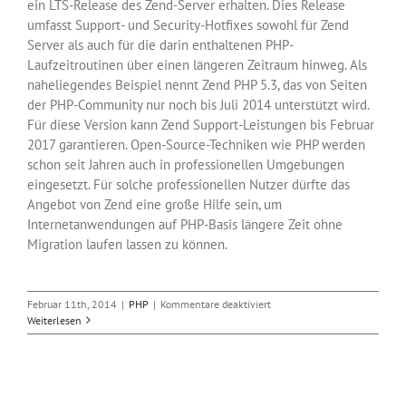
ein LTS-Release des Zend-Server erhalten. Dies Release
umfasst Support- und Security-Hotfixes sowohl für Zend
Server als auch für die darin enthaltenen PHP-
Laufzeitroutinen über einen längeren Zeitraum hinweg. Als
naheliegendes Beispiel nennt Zend PHP 5.3, das von Seiten
der PHP-Community nur noch bis Juli 2014 unterstützt wird.
Für diese Version kann Zend Support-Leistungen bis Februar
2017 garantieren. Open-Source-Techniken wie PHP werden
schon seit Jahren auch in professionellen Umgebungen
eingesetzt. Für solche professionellen Nutzer dürfte das
Angebot von Zend eine große Hilfe sein, um
Internetanwendungen auf PHP-Basis längere Zeit ohne
Migration laufen lassen zu können.
für
Februar 11th, 2014
|
PHP
|
Kommentare deaktiviert
Zend
Weiterlesen
bietet
Langzeit-
Support
für
PHP