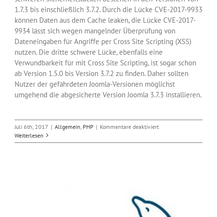
1.7.3 bis einschließlich 3.7.2. Durch die Lücke CVE-2017-9933
können Daten aus dem Cache leaken, die Lücke CVE-2017-
9934 lässt sich wegen mangelnder Überprüfung von
Dateneingaben für Angriffe per Cross Site Scripting (XSS)
nutzen. Die dritte schwere Lücke, ebenfalls eine
Verwundbarkeit für mit Cross Site Scripting, ist sogar schon
ab Version 1.5.0 bis Version 3.7.2 zu finden. Daher sollten
Nutzer der gefährdeten Joomla-Versionen möglichst
umgehend die abgesicherte Version Joomla 3.7.3 installieren.
für
Juli 6th, 2017
|
Allgemein
,
PHP
|
Kommentare deaktiviert
Sicherheitsupdate
Weiterlesen
3.7.3
für
CMS
Joomla