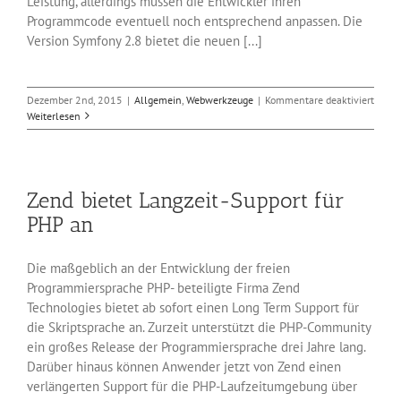
Leistung, allerdings müssen die Entwickler ihren
Programmcode eventuell noch entsprechend anpassen. Die
Version Symfony 2.8 bietet die neuen [...]
für
Dezember 2nd, 2015
|
Allgemein
,
Webwerkzeuge
|
Kommentare deaktiviert
Gleic
Weiterlesen
zwei
neue
Relea
von
Zend bietet Langzeit-Support für
Symf
PHP an
Die maßgeblich an der Entwicklung der freien
Programmiersprache PHP- beteiligte Firma Zend
Technologies bietet ab sofort einen Long Term Support für
die Skriptsprache an. Zurzeit unterstützt die PHP-Community
ein großes Release der Programmiersprache drei Jahre lang.
Darüber hinaus können Anwender jetzt von Zend einen
verlängerten Support für die PHP-Laufzeitumgebung über