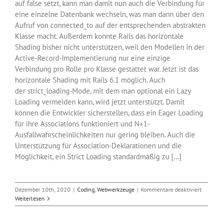
auf false setzt, kann man damit nun auch die Verbindung für
eine einzelne Datenbank wechseln, was man dann über den
Aufruf von connected_to auf der entsprechenden abstrakten
Klasse macht. Außerdem konnte Rails das horizontale
Shading bisher nicht unterstützen, weil den Modellen in der
Active-Record-Implementierung nur eine einzige
Verbindung pro Rolle pro Klasse gestattet war. Jetzt ist das
horizontale Shading mit Rails 6.1 möglich. Auch
der strict_loading-Mode, mit dem man optional ein Lazy
Loading vermeiden kann, wird jetzt unterstützt. Damit
können die Entwickler sicherstellen, dass ein Eager Loading
für ihre Associations funktioniert und N+1-
Ausfallwahrscheinlichkeiten nur gering bleiben. Auch die
Unterstützung für Association-Deklarationen und die
Möglichkeit, ein Strict Loading standardmäßig zu [...]
für
Dezember 10th, 2020
|
Coding
,
Webwerkzeuge
|
Kommentare deaktiviert
Rails
Weiterlesen
6.1
für