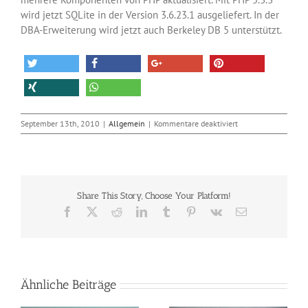
wird jetzt SQLite in der Version 3.6.23.1 ausgeliefert. In der
DBA-Erweiterung wird jetzt auch Berkeley DB 5 unterstützt.
für
September 13th, 2010
|
Allgemein
|
Kommentare deaktiviert
Update
auf
PHP
5.3.3
Share This Story, Choose Your Platform!
Facebook
X
Reddit
LinkedIn
Tumblr
Pinterest
Vk
E-
Mail
Ähnliche Beiträge