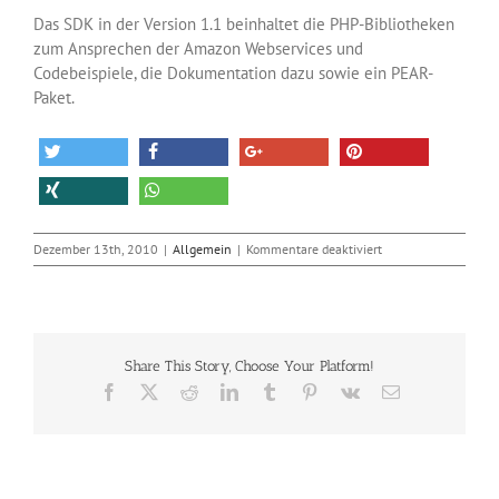
Das SDK in der Version 1.1 beinhaltet die PHP-Bibliotheken
zum Ansprechen der Amazon Webservices und
Codebeispiele, die Dokumentation dazu sowie ein PEAR-
Paket.
für
Dezember 13th, 2010
|
Allgemein
|
Kommentare deaktiviert
PHP-
SDK
für
Amazon-
Webservices
Share This Story, Choose Your Platform!
Facebook
X
Reddit
LinkedIn
Tumblr
Pinterest
Vk
E-
Mail