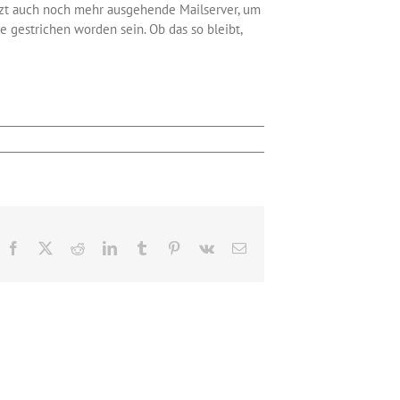
tzt auch noch mehr ausgehende Mailserver, um
 gestrichen worden sein. Ob das so bleibt,
Facebook
X
Reddit
LinkedIn
Tumblr
Pinterest
Vk
E-
Mail