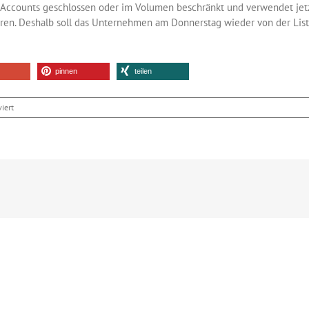
er Accounts geschlossen oder im Volumen beschränkt und verwendet je
ren. Deshalb soll das Unternehmen am Donnerstag wieder von der Liste
pinnen
teilen
für
iert
T-
Online
wegen
Spam
auf
der
Blacklist
von
Spamcop