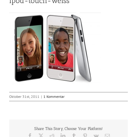
ipod-touch-weiss
Oktober 31st, 2011
|
1 Kommentar
Share This Story, Choose Your Platform!
Facebook
X
Reddit
LinkedIn
Tumblr
Pinterest
Vk
E-