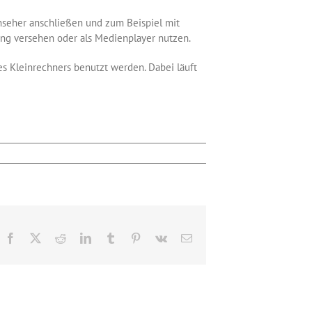
nseher anschließen und zum Beispiel mit
ang versehen oder als Medienplayer nutzen.
s Kleinrechners benutzt werden. Dabei läuft
Facebook
X
Reddit
LinkedIn
Tumblr
Pinterest
Vk
E-
Mail