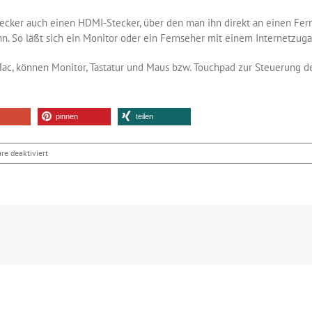
cker auch einen HDMI-Stecker, über den man ihn direkt an einen Fer
. So läßt sich ein Monitor oder ein Fernseher mit einem Internetzug
Mac, können Monitor, Tastatur und Maus bzw. Touchpad zur Steuerung de
pinnen
teilen
für
e deaktiviert
Ein
Android-
Rechner
im
USB-
Stick
für
Entwickler