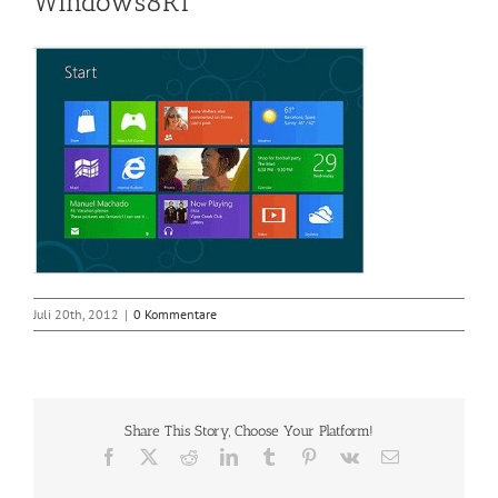
Windows8RT
Juli 20th, 2012
|
0 Kommentare
Share This Story, Choose Your Platform!
Facebook
X
Reddit
LinkedIn
Tumblr
Pinterest
Vk
E-
Mail