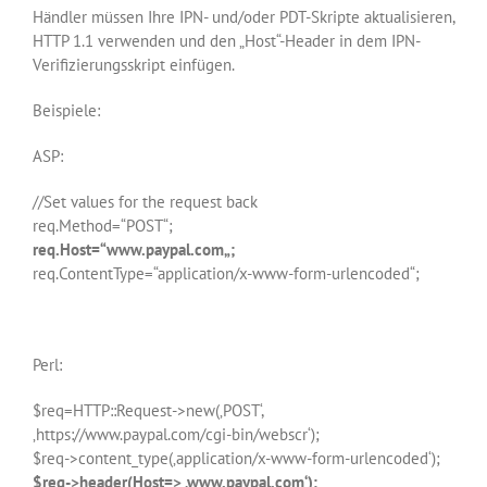
Händler müssen Ihre IPN- und/oder PDT-Skripte aktualisieren,
HTTP 1.1 verwenden und den „Host“-Header in dem IPN-
Verifizierungsskript einfügen.
Beispiele:
ASP:
//Set values for the request back
req.Method=“POST“;
req.Host=“
www.paypal.com
„;
req.ContentType=“application/x-www-form-urlencoded“;
Perl:
$req=HTTP::Request->new(‚POST‘,
‚https://www.paypal.com/cgi-bin/webscr‘);
$req->content_type(‚application/x-www-form-urlencoded‘);
$req->header(Host=> ‚www.paypal.com‘);