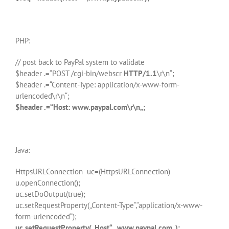
PHP:
// post back to PayPal system to validate
$header .=“POST /cgi-bin/webscr
HTTP/1.1
\r\n“;
$header .=“Content-Type: application/x-www-form-
urlencoded\r\n“;
$header .=“Host:
www.paypal.com\r\n
„;
Java:
HttpsURLConnection uc=(HttpsURLConnection)
u.openConnection();
uc.setDoOutput(true);
uc.setRequestProperty(„Content-Type“,“application/x-www-
form-urlencoded“);
uc.setRequestProperty(„Host“, „
www.paypal.com
„);