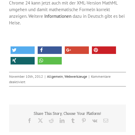
Chrome 24 kann jetzt auch mit der XML-Version MathML
umgehen und damit mathematische Formeln korrekt
anzeigen. Weitere
Informationen
dazu in Deutsch gibt es bei
Heise.
November 10th, 2012
|
Allgemein
,
Webwerkzeuge
|
Kommentare
für
deaktiviert
Neue
Funktionen
in
Chrome
24
Share This Story, Choose Your Platform!
Facebook
X
Reddit
LinkedIn
Tumblr
Pinterest
Vk
E-
Mail