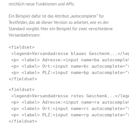
reichlich neue Funktionen und APIs.
Ein Beispiel dafür ist das Attribut „autocomplete“ für
Textfelder, das ab dieser Version so arbeitet, wie es der
Standard vorgibt. Hier ein Beispiel für zwei verschiedene
Versandadressen:
<fieldset>

 <legend>Versandadresse blaues Geschenk...</leg
 <p> <label> Adresse:<input name=ba autocomple
 <p> <label> Ort:<input name=bc autocomplete="
 <p> <label> PLZ:<input name=bp autocomplete="
</fieldset>
<fieldset>

 <legend>Versandadresse rotes Geschenk...</lege
 <p> <label> Adresse:<input name=ra autocomple
 <p> <label> Ort:<input name=rc autocomplete="
 <p> <label> PLZ:<input name=rp autocomplete="
</fieldset>