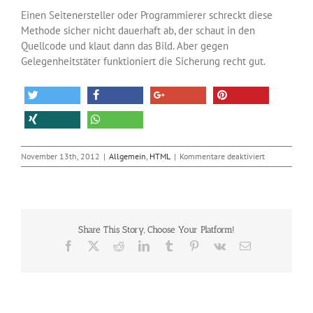
Einen Seitenersteller oder Programmierer schreckt diese
Methode sicher nicht dauerhaft ab, der schaut in den
Quellcode und klaut dann das Bild. Aber gegen
Gelegenheitstäter funktioniert die Sicherung recht gut.
für
November 13th, 2012
|
Allgemein
,
HTML
|
Kommentare deaktiviert
Finger
weg
von
meiner
Grafik
Share This Story, Choose Your Platform!
Facebook
X
Reddit
LinkedIn
Tumblr
Pinterest
Vk
E-
Mail