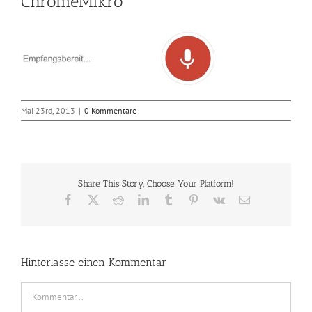
ChromeMikro
Mai 23rd, 2013
|
0 Kommentare
Share This Story, Choose Your Platform!
Facebook
X
Reddit
LinkedIn
Tumblr
Pinterest
Vk
E-
Mail
Hinterlasse einen Kommentar
Kommentar