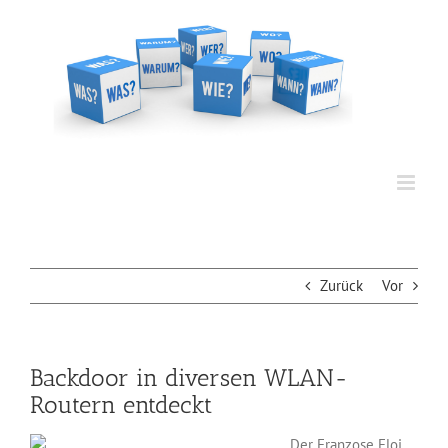
Zum
Inhalt
springen
Zurück
Vor
Backdoor in diversen WLAN-
Routern entdeckt
Der Franzose Eloi