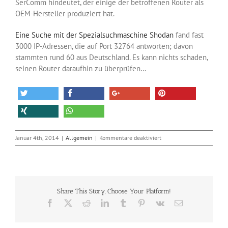
SerComm hindeutet, der einige der betroffenen Router als
OEM-Hersteller produziert hat.
Eine Suche mit der Spezialsuchmaschine Shodan
fand fast
3000 IP-Adressen, die auf Port 32764 antworten; davon
stammten rund 60 aus Deutschland. Es kann nichts schaden,
seinen Router daraufhin zu überprüfen…
für
Januar 4th, 2014
|
Allgemein
|
Kommentare deaktiviert
Backdoor
in
diversen
WLAN-
Routern
Share This Story, Choose Your Platform!
entdeckt
Facebook
X
Reddit
LinkedIn
Tumblr
Pinterest
Vk
E-
Mail