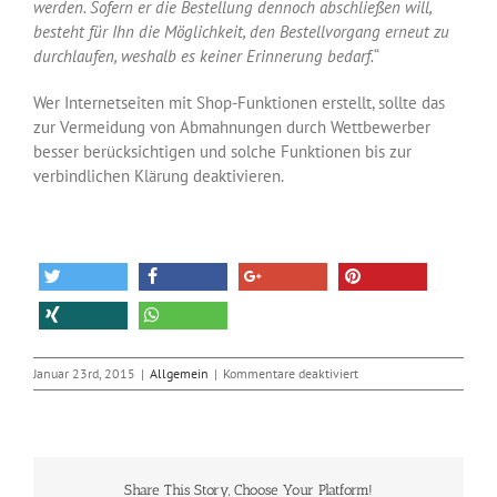
werden. Sofern er die Bestellung dennoch abschließen will,
besteht für Ihn die Möglichkeit, den Bestellvorgang erneut zu
durchlaufen, weshalb es keiner Erinnerung bedarf.
“
Wer Internetseiten mit Shop-Funktionen erstellt, sollte das
zur Vermeidung von Abmahnungen durch Wettbewerber
besser berücksichtigen und solche Funktionen bis zur
verbindlichen Klärung deaktivieren.
für
Januar 23rd, 2015
|
Allgemein
|
Kommentare deaktiviert
Warenkorb-
Erinnerungen
per
Email
sind
Share This Story, Choose Your Platform!
nicht