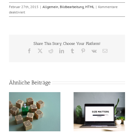
Februar 27th, 2015
|
Allgemein
,
Bildbearbeitung
,
HTML
|
Kommentare
für
deaktiviert
Flash
mit
Google
AdWords
in
Share This Story, Choose Your Platform!
HTML5
wandeln
Facebook
X
Reddit
LinkedIn
Tumblr
Pinterest
Vk
E-
Mail
Ähnliche Beiträge
So verkleinerst du
Perfekte Video-
n
Bilder in Photoshop
Beleuchtung mit nur
und machst deine
zwei Lichtquellen
Webseite schneller