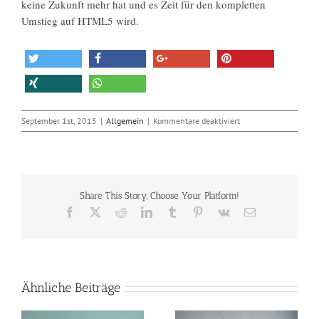
keine Zukunft mehr hat und es Zeit für den kompletten
Umstieg auf HTML5 wird.
für
September 1st, 2015
|
Allgemein
|
Kommentare deaktiviert
Googles
Browser
Chrome
pausiert
seit
Share This Story, Choose Your Platform!
heute
Flash-
Facebook
X
Reddit
LinkedIn
Tumblr
Pinterest
Vk
E-
Inhalte
Mail
Ähnliche Beiträge