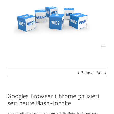
Zum
Inhalt
springen
Zurück
Vor
Googles Browser Chrome pausiert
seit heute Flash-Inhalte
Schon seit zwei Monaten pausiert die Beta des Browsers