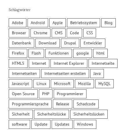
Schlagwörter
Adobe
Android
Apple
Betriebssystem
Blog
Browser
Chrome
CMS
Code
CSS
Datenbank
Download
Drupal
Entwickler
Firefox
Flash
Funktionen
google
html
HTML5
Internet
Internet Explorer
Internetseite
Internetseiten
Internetseiten erstellen
Java
Javascript
Linux
Microsoft
Mozilla
MySQL
Open Source
PHP
Programmierer
Programmiersprache
Release
Schadcode
Sicherheit
Sicherheitslücke
Sicherheitslücken
software
Update
Updates
Windows