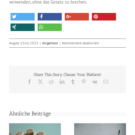
verwenden, ohne das Gesetz zu brechen.
für
August 22nd, 2023
|
Allgemein
|
Kommentare deaktiviert
Bildern
für
Ihre
Webseite:
Urheberrecht
Share This Story, Choose Your Platform!
und
Bildquellen
Facebook
X
Reddit
LinkedIn
Tumblr
Pinterest
Vk
E-
Mail
Ähnliche Beiträge