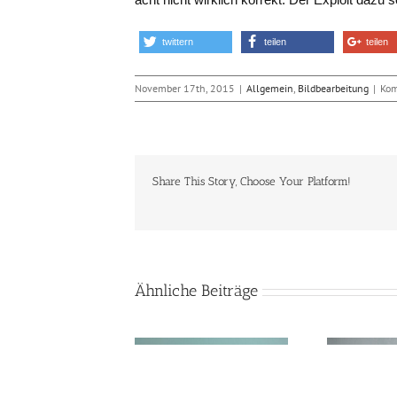
acht nicht wirklich korrekt. Der Exploit dazu 
twittern
teilen
teilen
November 17th, 2015
|
Allgemein
,
Bildbearbeitung
|
Kom
Share This Story, Choose Your Platform!
Ähnliche Beiträge
So finden Sie Ihre
So verkleinerst du