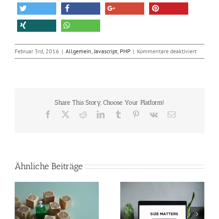
für
Februar 3rd, 2016
|
Allgemein
,
Javascript
,
PHP
|
Kommentare deaktiviert
TIOBE
mit
neuer
Hitliste
der
Share This Story, Choose Your Platform!
Program
Facebook
X
Reddit
LinkedIn
Tumblr
Pinterest
Vk
E-
Mail
Ähnliche Beiträge
So verkleinerst du
Perfekte Video-