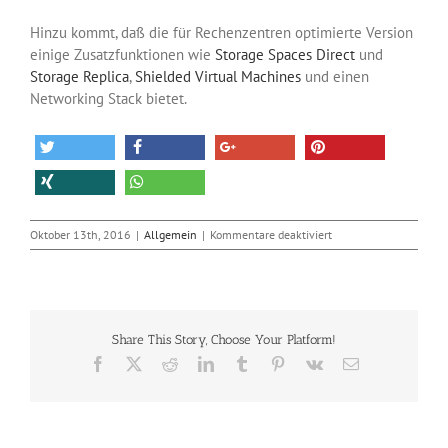
Hinzu kommt, daß die für Rechenzentren optimierte Version
einige Zusatzfunktionen wie
Storage Spaces Direct
und
Storage Replica
,
Shielded Virtual Machines
und einen
Networking Stack bietet.
für
Oktober 13th, 2016
|
Allgemein
|
Kommentare deaktiviert
Die
Finals
von
Windows
Server
Share This Story, Choose Your Platform!
2016
sind
Facebook
X
Reddit
LinkedIn
Tumblr
Pinterest
Vk
E-
raus
Mail