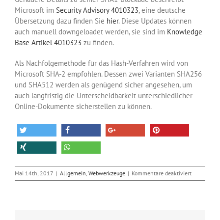
Microsoft im
Security Advisory 4010323
, eine deutsche
Übersetzung dazu finden Sie
hier
. Diese Updates können
auch manuell downgeloadet werden, sie sind im
Knowledge
Base Artikel 4010323
zu finden.
Als Nachfolgemethode für das Hash-Verfahren wird von
Microsoft SHA-2 empfohlen. Dessen zwei Varianten SHA256
und SHA512 werden als genügend sicher angesehen, um
auch langfristig die Unterscheidbarkeit unterschiedlicher
Online-Dokumente sicherstellen zu können.
für
Mai 14th, 2017
|
Allgemein
,
Webwerkzeuge
|
Kommentare deaktiviert
Browser
Internet
Explorer
und
Edge