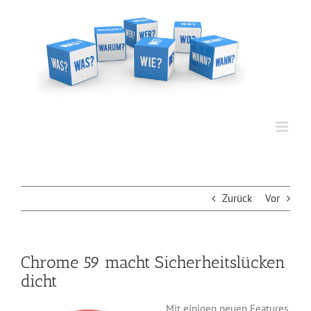
Zum
Inhalt
springen
Zurück
Vor
Chrome 59 macht Sicherheitslücken
dicht
Mit einigen neuen Features