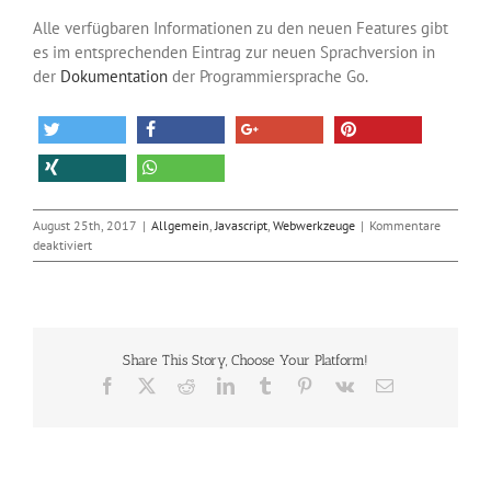
Alle verfügbaren Informationen zu den neuen Features gibt
es im entsprechenden Eintrag zur neuen Sprachversion in
der
Dokumentation
der Programmiersprache Go.
August 25th, 2017
|
Allgemein
,
Javascript
,
Webwerkzeuge
|
Kommentare
für
deaktiviert
Google
gibt
Go
1.9
frei
Share This Story, Choose Your Platform!
Facebook
X
Reddit
LinkedIn
Tumblr
Pinterest
Vk
E-
Mail