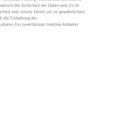
derem die Sicherheit der Daten sein. Es ist
rheit und -schutz bietet, um zu gewährleisten,
ch die Einhaltung der
lären. Ein zuverlässiger Hosting-Anbieter
ltung dieser Bestimmungen zu gewährleisten.
keinen Fall nur ein Backup zur Verfügung
ten wiederhergestellt werden können, die
Weiterlesen