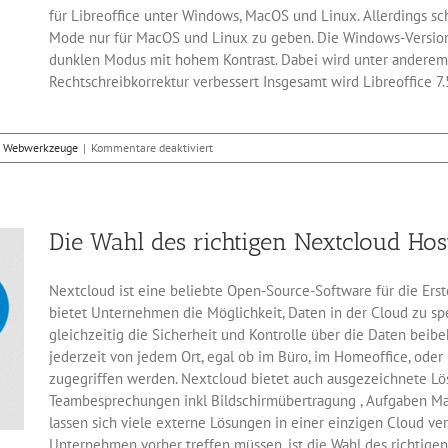
für Libreoffice unter Windows, MacOS und Linux. Allerdings sc
Mode nur für MacOS und Linux zu geben. Die Windows-Version
dunklen Modus mit hohem Kontrast. Dabei wird unter anderem a
Rechtschreibkorrektur verbessert Insgesamt wird Libreoffice 7.5
für
,
Webwerkzeuge
|
Kommentare deaktiviert
Libreoffice
7.5
bringt
neue
Die Wahl des richtigen Nextcloud Hos
Symbole
und
Kontrastmodi
Nextcloud ist eine beliebte Open-Source-Software für die Ers
mit
bietet Unternehmen die Möglichkeit, Daten in der Cloud zu sp
gleichzeitig die Sicherheit und Kontrolle über die Daten beibe
jederzeit von jedem Ort, egal ob im Büro, im Homeoffice, ode
zugegriffen werden. Nextcloud bietet auch ausgezeichnete Lö
Teambesprechungen inkl Bildschirmübertragung , Aufgaben M
lassen sich viele externe Lösungen in einer einzigen Cloud ve
Unternehmen vorher treffen müssen, ist die Wahl des richtige