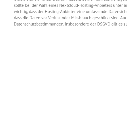
sollte bei der Wahl eines Nextcloud-Hosting-Anbieters unter an
wichtig, dass der Hosting-Anbieter eine umfassende Datensiche
dass die Daten vor Verlust oder Missbrauch geschützt sind. Au
Datenschutzbestimmungen, insbesondere der DSGVO gilt es zu k
sollte alle erforderlichen Maßnahmen ergreifen, um die Einha
Ebenfalls zu bedenken ist das Backup der Daten. Es sollte auf 
stehen, sondern auch Backups der letzten Tage, damit auch Da
schon 2-3 Tage vor Entdeckung [...]
für
ntare deaktiviert
Die
Wahl
des
richtigen
Nextcloud
Hosting
Anbieters