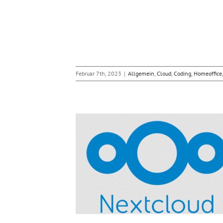
Februar 7th, 2023
|
Allgemein
,
Cloud
,
Coding
,
Homeoffice
n Nextcloud Hosting
ters
d
Homeoffice