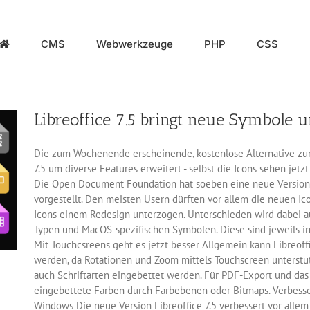
CMS
Webwerkzeuge
PHP
CSS
Libreoffice 7.5 bringt neue Symbole 
Die zum Wochenende erscheinende, kostenlose Alternative zum
7.5 um diverse Features erweitert - selbst die Icons sehen jetzt
Die Open Document Foundation hat soeben eine neue Version 
vorgestellt. Den meisten Usern dürften vor allem die neuen Ic
Icons einem Redesign unterzogen. Unterschieden wird dabei 
Typen und MacOS-spezifischen Symbolen. Diese sind jeweils i
Mit Touchcsreens geht es jetzt besser Allgemein kann Libreoff
werden, da Rotationen und Zoom mittels Touchscreen unterst
auch Schriftarten eingebettet werden. Für PDF-Export und das
eingebettete Farben durch Farbebenen oder Bitmaps. Verbesse
Windows Die neue Version Libreoffice 7.5 verbessert vor alle