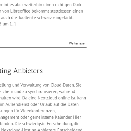
heint es aber weiterhin einen richtigen Dark
 von Libreoffice bekommt stattdessen einen
uch die Toolleiste schwarz eingefärbt.
 um [...]
Weiterlesen
ting Anbieters
tellung und Verwaltung von Cloud-Daten. Sie
eichern und zu synchronisieren, während
halten wird. Da eine Nextcloud online ist, kann
r im Außendienst oder Urlaub auf die Daten
sungen für Videokonferenzen,
anagement oder gemeinsame Kalender. Hier
rbinden. Die schwierigste Entscheidung, die
n Nextcloud-Hosting-Anbieters. Entscheidend