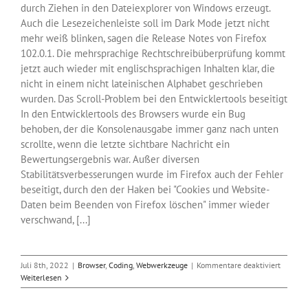
durch Ziehen in den Dateiexplorer von Windows erzeugt.
Auch die Lesezeichenleiste soll im Dark Mode jetzt nicht
mehr weiß blinken, sagen die Release Notes von Firefox
102.0.1. Die mehrsprachige Rechtschreibüberprüfung kommt
jetzt auch wieder mit englischsprachigen Inhalten klar, die
nicht in einem nicht lateinischen Alphabet geschrieben
wurden. Das Scroll-Problem bei den Entwicklertools beseitigt
In den Entwicklertools des Browsers wurde ein Bug
behoben, der die Konsolenausgabe immer ganz nach unten
scrollte, wenn die letzte sichtbare Nachricht ein
Bewertungsergebnis war. Außer diversen
Stabilitätsverbesserungen wurde im Firefox auch der Fehler
beseitigt, durch den der Haken bei "Cookies und Website-
Daten beim Beenden von Firefox löschen" immer wieder
verschwand, [...]
für
Juli 8th, 2022
|
Browser
,
Coding
,
Webwerkzeuge
|
Kommentare deaktiviert
Firefox-
Weiterlesen
und
Thunder