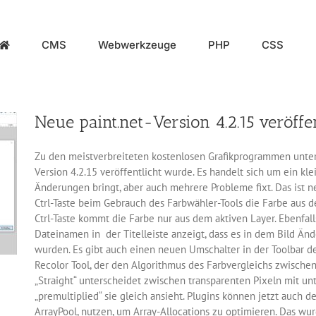
CMS
Webwerkzeuge
PHP
CSS
Neue paint.net-Version 4.2.15 veröffen
Zu den meistverbreiteten kostenlosen Grafikprogrammen unter
Version 4.2.15 veröffentlicht wurde. Es handelt sich um ein k
Änderungen bringt, aber auch mehrere Probleme fixt. Das ist ne
Ctrl-Taste beim Gebrauch des Farbwähler-Tools die Farbe aus
Ctrl-Taste kommt die Farbe nur aus dem aktiven Layer. Ebenfall
Dateinamen in der Titelleiste anzeigt, dass es in dem Bild Änd
wurden. Es gibt auch einen neuen Umschalter in der Toolbar 
Recolor Tool, der den Algorithmus des Farbvergleichs zwischen 
„Straight“ unterscheidet zwischen transparenten Pixeln mit u
„premultiplied“ sie gleich ansieht. Plugins können jetzt auch 
ArrayPool, nutzen, um Array-Allocations zu optimieren. Das wu