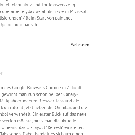
ktuell nicht aktiv sind. Im Textwerkzeug
 überarbeitet, das sie ähnlich wie in Microsoft
lisierungen“/“Beim Start von paint.net
pdate automatisch [...]
Weiterlesen
er
gn des Google-Browsers Chrome in Zukunft
 gewinnt man nun schon bei der Canary-
ffällig abgerundeten Browser-Tabs und die
Icon rutscht jetzt neben die Omnibar. und die
mbol verwandelt. Ein erster Blick auf das neue
n werfen möchte, muss man die aktuelle
hrome-md das UI-Layout "Refresh" einstellen.
abs sehen. Dabei handelt es sich um einen