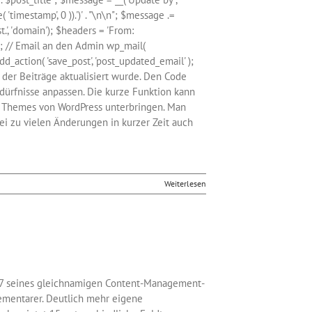
( 'timestamp', 0 )).')' . "\n\n"; $message .=
st.', 'domain'); $headers = 'From:
r\n"; // Email an den Admin wp_mail(
d_action( 'save_post', 'post_updated_email' );
der Beiträge aktualisiert wurde. Den Code
dürfnisse anpassen. Die kurze Funktion kann
 Themes von WordPress unterbringen. Man
bei zu vielen Änderungen in kurzer Zeit auch
Weiterlesen
3.7 seines gleichnamigen Content-Management-
ementarer. Deutlich mehr eigene