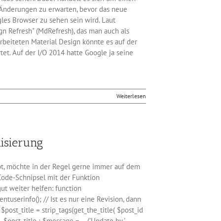
 Änderungen zu erwarten, bevor das neue
les Browser zu sehen sein wird. Laut
n Refresh" (MdRefresh), das man auch als
rbeiteten Material Design könnte es auf der
et. Auf der I/O 2014 hatte Google ja seine
Weiterlesen
isierung
t, möchte in der Regel gerne immer auf dem
 Code-Schnipsel mit der Funktion
t weiter helfen: function
ntuserinfo(); // Ist es nur eine Revision, dann
$post_title = strip_tags(get_the_title( $post_id
. $post_title ; $message = __('Update by ',