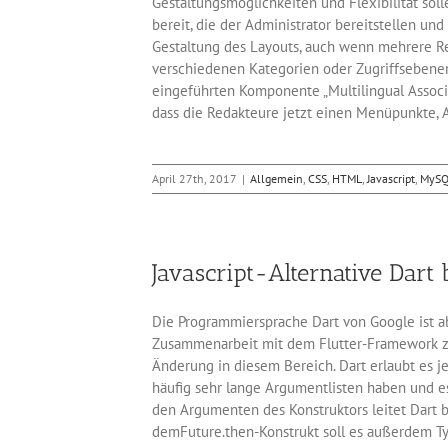
Gestaltungsmöglichkeiten und Flexibilität sol
bereit, die der Administrator bereitstellen und
Gestaltung des Layouts, auch wenn mehrere Re
verschiedenen Kategorien oder Zugriffsebene
eingeführten Komponente „Multilingual Associa
dass die Redakteure jetzt einen Menüpunkte, A
April 27th, 2017
|
Allgemein
,
CSS
,
HTML
,
Javascript
,
MySQ
Javascript-Alternative Dart 
Die Programmiersprache Dart von Google ist a
Zusammenarbeit mit dem Flutter-Framework zu
Änderung in diesem Bereich. Dart erlaubt es 
häufig sehr lange Argumentlisten haben und 
den Argumenten des Konstruktors leitet Dart 
demFuture.then-Konstrukt soll es außerdem Ty