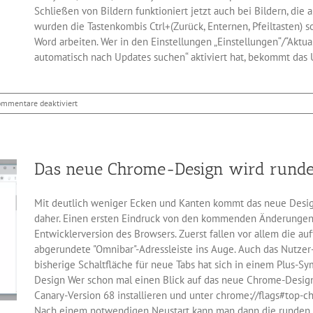
Schließen von Bildern funktioniert jetzt auch bei Bildern, die a
wurden die Tastenkombis Ctrl+(Zurück, Enternen, Pfeiltasten) so
Word arbeiten. Wer in den Einstellungen „Einstellungen“/“Aktua
automatisch nach Updates suchen“ aktiviert hat, bekommt das U
für
ommentare deaktiviert
Neue
paint.net-
Version
4.2.15
Das neue Chrome-Design wird rund
veröffentlicht
Mit deutlich weniger Ecken und Kanten kommt das neue Desi
daher. Einen ersten Eindruck von den kommenden Änderungen
Entwicklerversion des Browsers. Zuerst fallen vor allem die au
abgerundete "Omnibar"-Adressleiste ins Auge. Auch das Nutzer-
bisherige Schaltfläche für neue Tabs hat sich in einem Plus-Sy
Design Wer schon mal einen Blick auf das neue Chrome-Desig
Canary-Version 68 installieren und unter chrome://flags#top-c
Nach einem notwendigen Neustart kann man dann die runden T