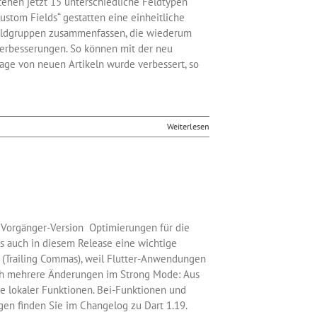
tehen jetzt 15 unterschiedliche Feldtypen
Custom Fields“ gestatten eine einheitliche
 Feldgruppen zusammenfassen, die wiederum
Verbesserungen. So können mit der neu
lage von neuen Artikeln wurde verbessert, so
Weiterlesen
r Vorgänger-Version Optimierungen für die
 auch in diesem Release eine wichtige
 (Trailing Commas), weil Flutter-Anwendungen
uch mehrere Änderungen im Strong Mode: Aus
e lokaler Funktionen. Bei-Funktionen und
en finden Sie im Changelog zu Dart 1.19.