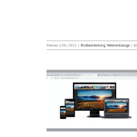
Februar 12th, 2021
|
Bildbearbeitung
,
Webwerkzeuge
|
K
sign wird runder
r
Webwerkzeuge