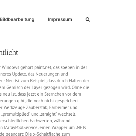
Bildbearbeitung
Impressum
tlicht
 Windows gehört paint.net, das soeben in der
leineres Update, das Neuerungen und
u: Neu ist zum Beispiel, dass durch Halten der
 dem Gemisch der Layer gezogen wird. Ohne die
s neu ist, dass jetzt ein Sternchen vor dem
erungen gibt, die noch nicht gespeichert
der Werkzeuge Zauberstab, Farbeimer und
„premultiplied“ und „straight“ wechselt.
nterschiedlichen Farbwerten, während
den IArrayPoolService, einen Wrapper um .NETs
rde geändert: Die x-Schaltfläche zum