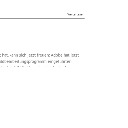
Weiterlesen
hat, kann sich jetzt freuen: Adobe hat jetzt
Bildbearbeitungsprogramm eingeführten
ersion 6.2 für Lizenzkunden hatte der
eichtern. Dadurch gingen aber zahlreiche
cklung sollen auch die verschwundenen
en zu befreien und Linsenprobleme zu
Weiterlesen