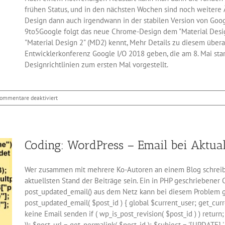
frühen Status, und in den nächsten Wochen sind noch weitere
Design dann auch irgendwann in der stabilen Version von Goog
9to5Google folgt das neue Chrome-Design dem "Material Desig
"Material Design 2" (MD2) kennt, Mehr Details zu diesem übera
Entwicklerkonferenz Google I/O 2018 geben, die am 8. Mai start
Designrichtlinien zum ersten Mal vorgestellt.
für
ommentare deaktiviert
Das
neue
Chrome-
Design
Coding: WordPress – Email bei Aktual
wird
runder
Wer zusammen mit mehrere Ko-Autoren an einem Blog schreib
aktuellsten Stand der Beiträge sein. Ein in PHP geschriebener
post_updated_email() aus dem Netz kann bei diesem Problem gu
post_updated_email( $post_id ) { global $current_user; get_curre
keine Email senden if ( wp_is_post_revision( $post_id ) ) return; 
)); $post_url = get_permalink( $post_id ); $subject = '[UPDATE] ' 