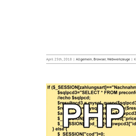
April 25th, 2018
|
Allgemein
,
Browser
,
Webwerkzeuge
|
K
il bei Aktualisierung
Coding
PHP