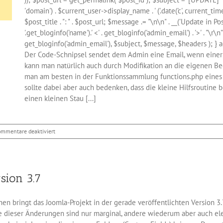
'domain') . $current_user->display_name . ' ('.date('c', current_time
$post_title . ": " . $post_url; $message .= "\n\n" . __('Update in Po
'.get_bloginfo('name').' <' . get_bloginfo('admin_email') . '>' . "\
get_bloginfo('admin_email'), $subject, $message, $headers ); } ad
Der Code-Schnipsel sendet dem Admin eine Email, wenn einer 
kann man natürlich auch durch Modifikation an die eigenen Be
man am besten in der Funktionssammlung functions.php eines
sollte dabei aber auch bedenken, dass die kleine Hilfsroutine 
einen kleinen Stau [...]
für
ommentare deaktiviert
Coding:
WordPress
–
Email
sion 3.7
bei
Aktualisierung
n bringt das Joomla-Projekt in der gerade veröffentlichten Version 
e dieser Änderungen sind nur marginal, andere wiederum aber auch el