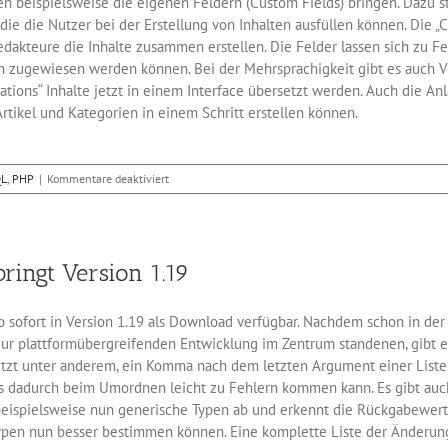
len beispielsweise die eigenen Feldern (Custom Fields) bringen. Dazu s
 die die Nutzer bei der Erstellung von Inhalten ausfüllen können. Die „
dakteure die Inhalte zusammen erstellen. Die Felder lassen sich zu
n zugewiesen werden können. Bei der Mehrsprachigkeit gibt es auch 
tions“ Inhalte jetzt in einem Interface übersetzt werden. Auch die An
rtikel und Kategorien in einem Schritt erstellen können.
für
L
,
PHP
|
Kommentare deaktiviert
CMS
Joomla:
Update
auf
bringt Version 1.19
Version
3.7
b sofort in Version 1.19 als Download verfügbar. Nachdem schon in de
r plattformübergreifenden Entwicklung im Zentrum standenen, gibt es
jetzt unter anderem, ein Komma nach dem letzten Argument einer Liste
es dadurch beim Umordnen leicht zu Fehlern kommen kann. Es gibt a
beispielsweise nun generische Typen ab und erkennt die Rückgabewert
pen nun besser bestimmen können. Eine komplette Liste der Änderung