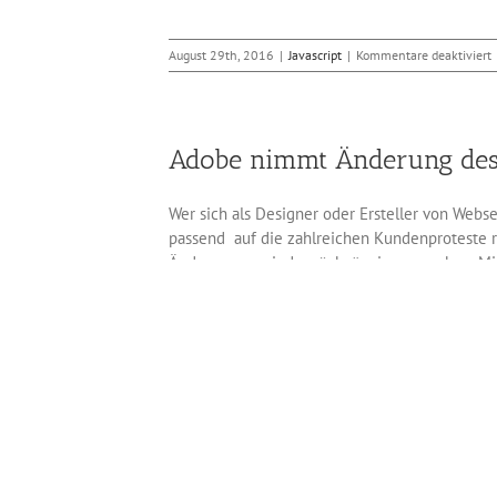
f
August 29th, 2016
|
Javascript
|
Kommentare deaktiviert
J
A
D
b
Adobe nimmt Änderung des
V
1
Wer sich als Designer oder Ersteller von Webse
passend auf die zahlreichen Kundenproteste 
Änderungen wieder rückgängig zu machen. Mit 
Hersteller unter anderem die Importmethode f
nützliche Funktionen verloren, und die Best
Funktionen wieder verfügbar sein. Dazu gehör
korrigieren.
Oktober 20th, 2015
|
Bildbearbeitung
|
Kommentare deakt